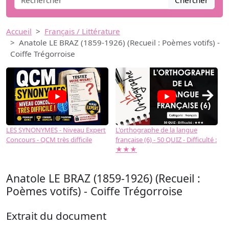
Chercher
Accueil
Français / Littérature
Anatole LE BRAZ (1859-1926) (Recueil : Poèmes votifs) -
Coiffe Trégorroise
→
LES SYNONYMES - Niveau Expert
L'orthographe de la langue
L
Concours - QCM très difficile
française (6) - 50 QUIZ - Difficulté :
f
★★★
Anatole LE BRAZ (1859-1926) (Recueil :
Poèmes votifs) - Coiffe Trégorroise
Extrait du document