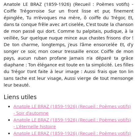
Anatole LE BRAZ (1859-1926) (Recueil : Poèmes votifs) -
Coiffe Trégorroise Sur un front lisse et pur, finement
épinglée, Tu m'évoques ma mère, ô coiffe du Trégor, Et,
dans ta conque frêle avec art ciselée, C'est toute la chanson
de mon passé qui dort. Comme tu palpitais, pudique, à la
veillée, Sur quelque nuque mince aux chastes frisons d'or !
De ton charme, longtemps, j'eus l'âme ensorcelée Et, d'y
songer ce soir, mon coeur tressaille encor. Coiffe de mon
pays, aucun ruban profane Jamais n'a déparé ta grâce
diaphane : Ton élégance est toute en ta simplicité. Les filles
du Trégor t'ont faite à leur image : Aussi frais que ton lin
sans tache est leur visage, Aussi vierge de tout mensonge
leur beauté.
Liens utiles
Anatole LE BRAZ (1859-1926) (Recueil : Poèmes votifs)
- Soir d'automne
Anatole LE BRAZ (1859-1926) (Recueil : Poèmes votifs)
- L'éternelle histoire
Anatole LE BRAZ (1859-1926) (Recueil : Poèmes votifs)