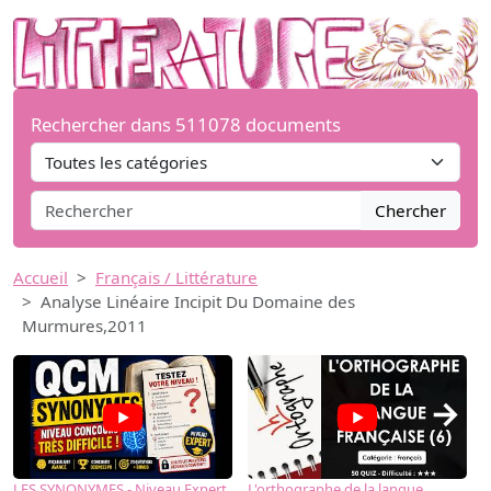
Rechercher dans 511078 documents
Chercher
Accueil
Français / Littérature
Analyse Linéaire Incipit Du Domaine des
Murmures,2011
→
LES SYNONYMES - Niveau Expert
L'orthographe de la langue
L