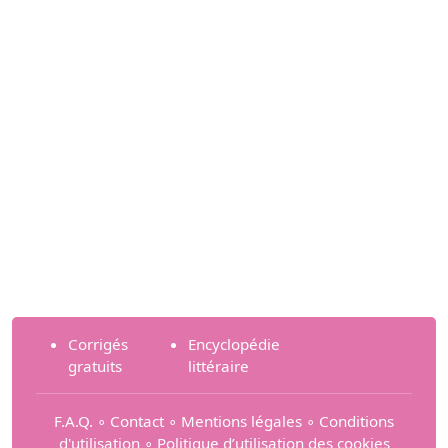
Corrigés
Encyclopédie
gratuits
littéraire
F.A.Q.
∘
Contact
∘
Mentions légales
∘
Conditions
d'utilisation
∘
Politique d’utilisation des cookies