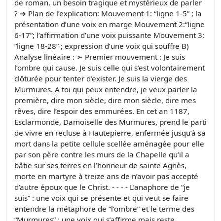
de roman, un besoin tragique et mystérieux de parler
? ➔ Plan de l’explication: Mouvement 1: “ligne 1-5” ; la
présentation d’une voix en marge Mouvement 2:“ligne
6-17”; l’affirmation d’une voix puissante Mouvement 3:
“ligne 18-28” ; expression d’une voix qui souffre B)
Analyse linéaire : ➢ Premier mouvement : Je suis
l’ombre qui cause. Je suis celle qui s’est volontairement
clôturée pour tenter d’exister. Je suis la vierge des
Murmures. A toi qui peux entendre, je veux parler la
première, dire mon siècle, dire mon siècle, dire mes
rêves, dire l’espoir des emmurées. En cet an 1187,
Esclarmonde, Damoiselle des Murmures, prend le parti
de vivre en recluse à Hautepierre, enfermée jusqu’à sa
mort dans la petite cellule scellée aménagée pour elle
par son père contre les murs de la Chapelle qu’il a
bâtie sur ses terres en l’honneur de sainte Agnès,
morte en martyre à treize ans de n’avoir pas accepté
d’autre époux que le Christ. - - - - L’anaphore de “je
suis” : une voix qui se présente et qui veut se faire
entendre la métaphore de “l’ombre” et le terme des
“Murmures” : une voix qui s’affirme mais reste