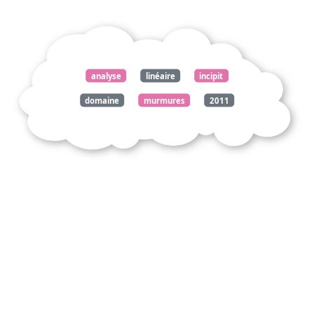
analyse
linéaire
incipit
domaine
murmures
2011