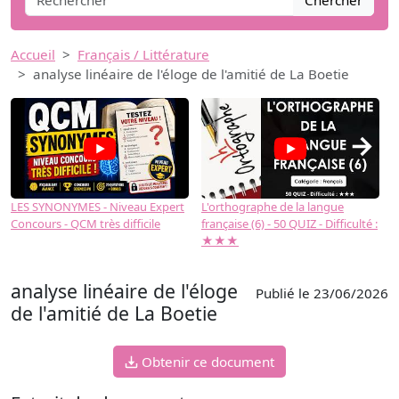
Chercher
Accueil
Français / Littérature
analyse linéaire de l'éloge de l'amitié de La Boetie
→
LES SYNONYMES - Niveau Expert
L'orthographe de la langue
L
Concours - QCM très difficile
française (6) - 50 QUIZ - Difficulté :
f
★★★
analyse linéaire de l'éloge
Publié le 23/06/2026
de l'amitié de La Boetie
Obtenir ce document