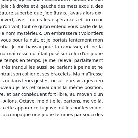
oie ; à droite et à gauche des mets exquis, des
ture superbe que j'idolâtrais. J'avais alors dix-
 ouvert, avec toutes les espérances et un cœur
'on voit, tout ce qu'on entend vous parle de la
é le nom mystérieux. On embrasserait volontiers
-vous pour la nuit, et je portais lentement mon
ba. Je me baissai pour la ramasser, et, ne la
 ma maîtresse qui était posé sur celui d'un jeune
 de temps en temps. Je me relevai parfaitement
très tranquilles aussi, se parlant à peine et ne
trait son collier et ses bracelets. Ma maîtresse
s ni dans leurs gestes, ni sur leurs visages rien
e nouveau je les retrouvai dans la même position,
uve, et par conséquent fort libre, au moyen d'un
 Allons, Octave, me dit-elle, partons, me voilà.
ai cette apparence fugitive, où les poètes voient
qui accompagne une jeune femmes par souci des