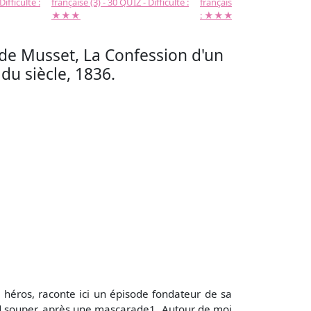
Difficulté :
française (3) - 30 QUIZ - Difficulté :
française (2) -( 20 QUIZ - Dif
★★★
: ★★★
 de Musset, La Confession d'un
du siècle, 1836.
héros, raconte ici un épisode fondateur de sa
grand souper, après une mascarade1. Autour de moi