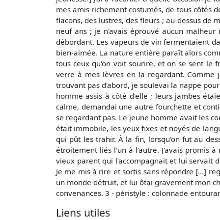
mes amis richement costumés, de tous côtés des
flacons, des lustres, des fleurs ; au-dessus de 
neuf ans ; je n'avais éprouvé aucun malheur n
débordant. Les vapeurs de vin fermentaient dan
bien-aimée. La nature entière paraît alors com
tous ceux qu'on voit sourire, et on se sent le
verre à mes lèvres en la regardant. Comme je
trouvant pas d'abord, je soulevai la nappe pour 
homme assis à côté d'elle ; leurs jambes étai
calme, demandai une autre fourchette et continu
se regardant pas. Le jeune homme avait les coud
était immobile, les yeux fixes et noyés de langu
qui pût les trahir. À la fin, lorsqu'on fut au d
étroitement liés l'un à l'autre. J'avais promis
vieux parent qui l'accompagnait et lui servait 
Je me mis à rire et sortis sans répondre [...] r
un monde détruit, et lui ôtai gravement mon 
convenances. 3 - péristyle : colonnade entourant
Liens utiles