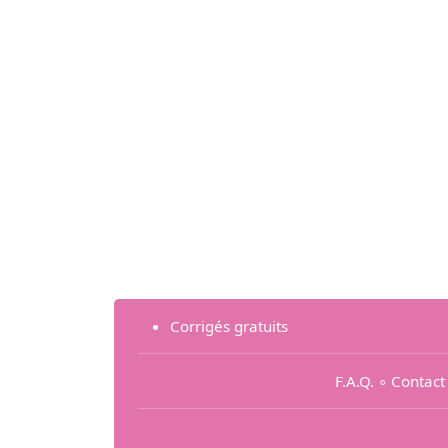
Corrigés gratuits
F.A.Q.
∘
Contact