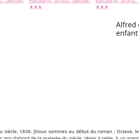
 - Difficulté :
française (5) - 50 QUIZ - Difficulté :
française (4) - 30 QUIZ - 
★★★
★★★
Alfred
enfant 
du siècle, 1836. [Nous sommes au début du roman ; Octave, le 
fus pris d'abord de la maladie du siècle. J'étais à table, à un 