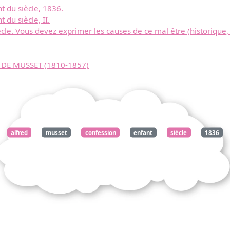
t du siècle, 1836.
 du siècle, II.
cle. Vous devez exprimer les causes de ce mal être (historique, s
.
 DE MUSSET (1810-1857)
alfred
musset
confession
enfant
siècle
1836