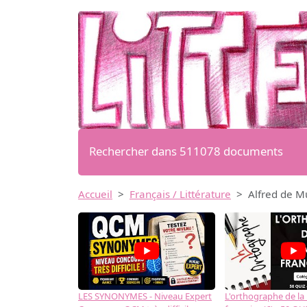
Rechercher dans 511078 documents
Accueil
Français / Littérature
Alfred de Mu
LES SYNONYMES - Niveau Expert
L'orthographe de la