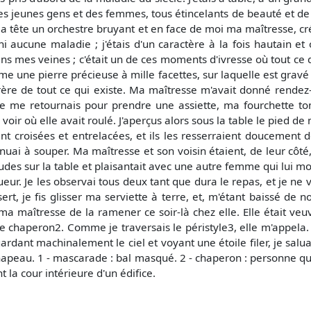
 jeunes gens et des femmes, tous étincelants de beauté et de j
ma tête un orchestre bruyant et en face de moi ma maîtresse, créa
i aucune maladie ; j'étais d'un caractère à la fois hautain et
s mes veines ; c'était un de ces moments d'ivresse où tout ce qu
me une pierre précieuse à mille facettes, sur laquelle est grav
 frère de tout ce qui existe. Ma maîtresse m'avait donné rendez
 me retournais pour prendre une assiette, ma fourchette tom
voir où elle avait roulé. J'aperçus alors sous la table le pied de
ent croisées et entrelacées, et ils les resserraient doucement
ai à souper. Ma maîtresse et son voisin étaient, de leur côté, 
es sur la table et plaisantait avec une autre femme qui lui mon
eur. Je les observai tous deux tant que dura le repas, et je ne vi
essert, je fis glisser ma serviette à terre, et, m'étant baissé d
 à ma maîtresse de la ramener ce soir-là chez elle. Elle était ve
de chaperon2. Comme je traversais le péristyle3, elle m'appela. -
egardant machinalement le ciel et voyant une étoile filer, je salu
chapeau. 1 - mascarade : bal masqué. 2 - chaperon : personne 
 la cour intérieure d'un édifice.