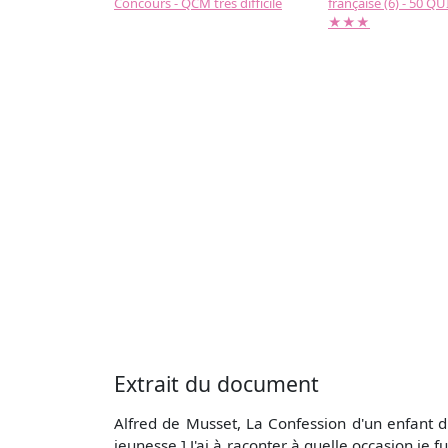
Concours - QCM très difficile
française (6) - 50 QUIZ
★★★
Extrait du document
Alfred de Musset, La Confession d'un enfant 
jeunesse.] J'ai à raconter à quelle occasion je 