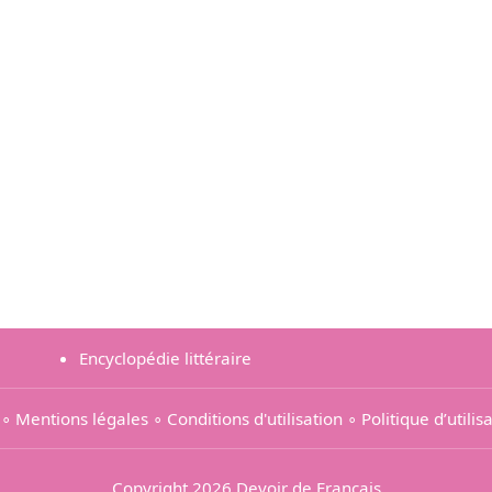
Encyclopédie littéraire
∘
Mentions légales
∘
Conditions d'utilisation
∘
Politique d’utili
Copyright 2026 Devoir de Français