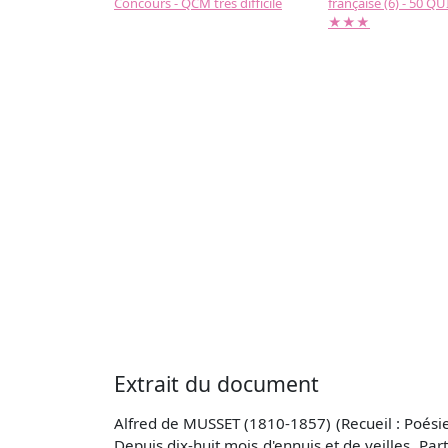
Concours - QCM très difficile
française (6) - 50 QUIZ
★★★
Extrait du document
Alfred de MUSSET (1810-1857) (Recueil : Poésie
Depuis dix-huit mois d'ennuis et de veilles, Part