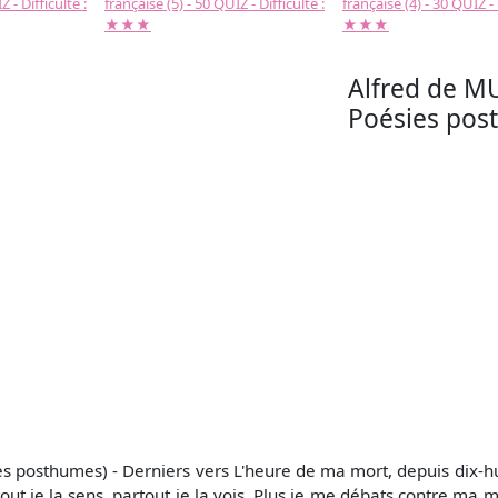
 - Difficulté :
française (5) - 50 QUIZ - Difficulté :
française (4) - 30 QUIZ - 
★★★
★★★
Alfred de MU
Poésies post
s posthumes) - Derniers vers L'heure de ma mort, depuis dix-hui
out je la sens, partout je la vois. Plus je me débats contre ma m