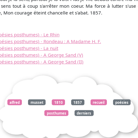
Je sens tout à coup s'arrêter mon coeur. Ma force à lutter s'use
, Mon courage éteint chancelle et s'abat. 1857.
oésies posthumes) - Le Rhin
Poésies posthumes) - Rondeau : A Madame H. F.
oésies posthumes) - La nuit
oésies posthumes) - A George Sand (V)
oésies posthumes) - A George Sand (II)
alfred
musset
1810
1857
recueil
poésies
posthumes
derniers