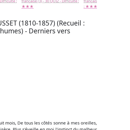
Difficulté :
française (3) - 30 QUIZ - Difficulté :
française (2) -( 20 QUIZ - Dif
★★★
: ★★★
SSET (1810-1857) (Recueil :
humes) - Derniers vers
t mois, De tous les côtés sonne à mes oreilles,
isère, Plus s'éveille en moi l'instinct du malheur