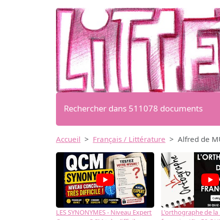
Rechercher dans 511078 documents
Accueil
Français / Littérature
Alfred de M
LES SYNONYMES - Niveau Expert
L'orthographe de la