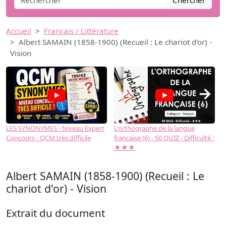
Chercher
Accueil
Français / Littérature
Albert SAMAIN (1858-1900) (Recueil : Le chariot d'or) -
Vision
→
LES SYNONYMES - Niveau Expert
L'orthographe de la langue
L
Concours - QCM très difficile
française (6) - 50 QUIZ - Difficulté :
f
★★★
Albert SAMAIN (1858-1900) (Recueil : Le
chariot d'or) - Vision
Extrait du document