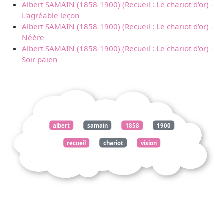
Albert SAMAIN (1858-1900) (Recueil : Le chariot d'or) -
L'agréable leçon
Albert SAMAIN (1858-1900) (Recueil : Le chariot d'or) -
Néère
Albert SAMAIN (1858-1900) (Recueil : Le chariot d'or) -
Soir païen
albert
samain
1858
1900
recueil
chariot
vision