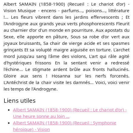
Albert SAMAIN (1858-1900) (Recueil : Le chariot d'or) -
Vision Musique - encens - parfums..., poisons..., littérature
!... Les fleurs vibrent dans les jardins effervescents ; Et
l'Androgyne aux grands yeux verts phosphorescents Fleurit
au charnier d'or d'un monde en pourriture. Aux apostats du
Sexe, elle apporte en pâture, Sous sa robe d'or vert aux
joyaux bruissants, Sa chair de vierge acide et ses spasmes
grinçants Et sa volupté maigre aiguisée en torture. L'archet
mord jusqu'au sang l'âme des violons, L'art qui râle agité
d'hystériques frissons En la sentant venir a redressé
l'échine... Le stigmate ardent brûle aux fronts hallucinés.
Gloire aux sens ! Hosanna sur les nerfs forcenés.
L'Antéchrist de la chair visite les damnés... Voici, voici venir
les temps de l'Androgyne.
Liens utiles
Albert SAMAIN (1858-1900) (Recueil : Le chariot d'or) -
Une heure sonne au loin ...
Albert SAMAIN (1858-1900) (Recueil : Symphonie
héroïque) - Vision