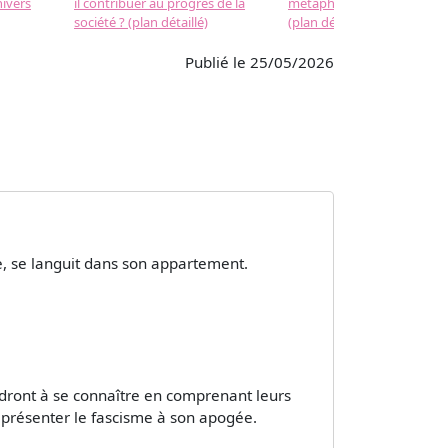
nivers
il contribuer au progrès de la
métaphysique à la physiqu
société ? (plan détaillé)
(plan détaillé)
Publié le 25/05/2026
e, se languit dans son appartement.
ndront à se connaître en comprenant leurs
eprésenter le fascisme à son apogée.