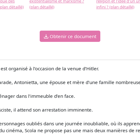
 que des
existentialisme et marxisme ?
religion et l'idée d'un u
plan détaillé)
(plan détaillé)
infini ? (plan détaillé)
Obtenir ce document
t organisé à l’occasion de la venue d’Hitler.
 parade, Antonietta, une épouse et mère d’une famille nombreus
énager dans l’immeuble d’en face.
sciste, il attend son arrestation imminente.
personnages oubliés dans une journée inoubliable, où ils appre
e du cinéma, Scola ne propose pas une mais deux manières de r