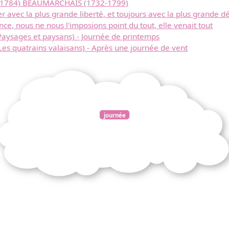
Télécharger
e (1784) BEAUMARCHAIS (1732-1799)
rer avec la plus grande liberté, et toujours avec la plus grande
nce, nous ne nous l'imposions point du tout, elle venait tout
gratuitement ce
Paysages et paysans) - Journée de printemps
Les quatrains valaisans) - Après une journée de vent
document
journée