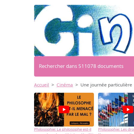
Rechercher dans 511078 documents
Accueil
Cinéma
Une journée particulière
Philosophie: Le philosophe est-il
Philosophie: Les dro