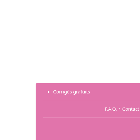
Corrigés gratuits
F.A.Q.
∘
Contact