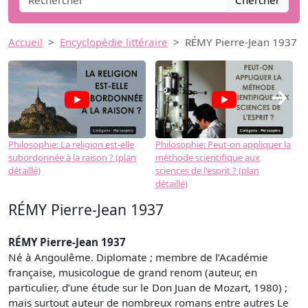
Chercher
Accueil
Encyclopédie littéraire
RÉMY Pierre-Jean 1937
→
Philosophie: La religion est-elle
Philosophie: Peut-on appliquer la
P
subordonnée à la raison ? (plan
méthode scientifique aux
n
détaillé)
sciences de l'esprit ? (plan
détaillé)
RÉMY Pierre-Jean 1937
RÉMY Pierre-Jean 1937
Né à Angoulême. Diplomate ; membre de l’Académie
française, musicologue de grand renom (auteur, en
particulier, d’une étude sur le Don Juan de Mozart, 1980) ;
mais surtout auteur de nombreux romans entre autres Le