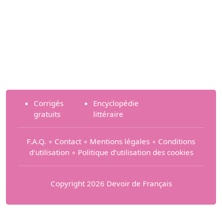
Corrigés
Encyclopédie
gratuits
littéraire
F.A.Q.
∘
Contact
∘
Mentions légales
∘
Conditions
d'utilisation
∘
Politique d’utilisation des cookies
Copyright 2026 Devoir de Français