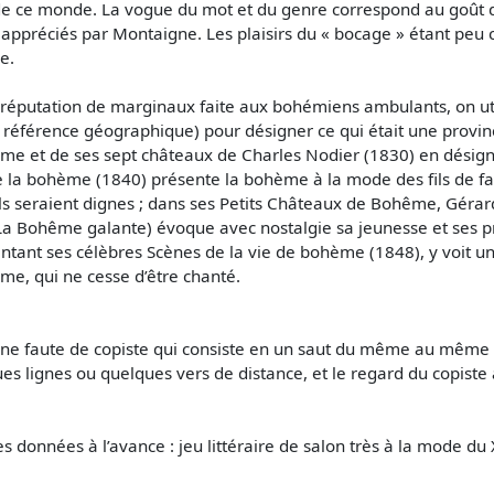
 de ce monde. La vogue du mot et du genre correspond au goût d
 appréciés par Montaigne. Les plaisirs du « bocage » étant peu 
le.
la réputation de marginaux faite aux bohémiens ambulants, on 
de référence géographique) pour désigner ce qui était une prov
ême et de ses sept châteaux de Charles Nodier (1830) en désigne 
de la bohème (1840) présente la bohème à la mode des fils de fa
 ils seraient dignes ; dans ses Petits Châteaux de Bohême, Gér
re La Bohême galante) évoque avec nostalgie sa jeunesse et se
tant ses célèbres Scènes de la vie de bohème (1848), y voit une
me, qui ne cesse d’être chanté.
 une faute de copiste qui consiste en un saut du même au même
s lignes ou quelques vers de distance, et le regard du copiste a
onnées à l’avance : jeu littéraire de salon très à la mode du XV