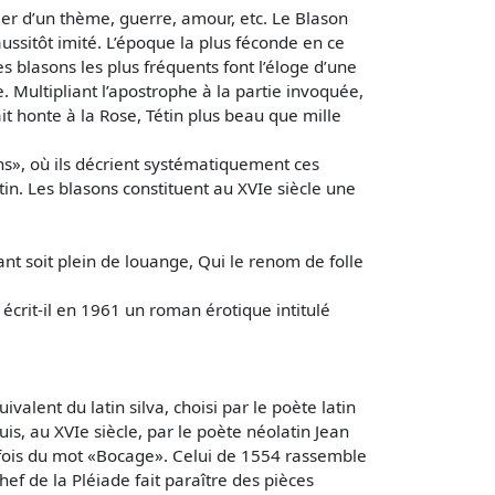
ier d’un thème, guerre, amour, etc. Le Blason
ussitôt imité. L’époque la plus féconde en ce
 blasons les plus fréquents font l’éloge d’une
. Multipliant l’apostrophe à la partie invoquée,
ait honte à la Rose, Tétin plus beau que mille
ns», où ils décrient systématiquement ces
in. Les blasons constituent au XVIe siècle une
tant soit plein de louange, Qui le renom de folle
 écrit-il en 1961 un roman érotique intitulé
ivalent du latin silva, choisi par le poète latin
puis, au XVIe siècle, par le poète néolatin Jean
rs fois du mot «Bocage». Celui de 1554 rassemble
hef de la Pléiade fait paraître des pièces