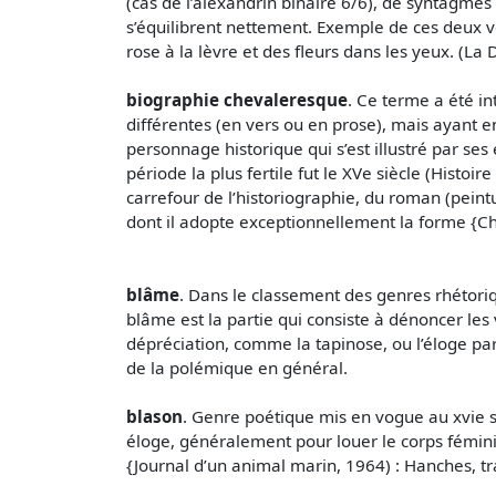
(cas de l’alexandrin binaire 6/6), de syntagme
s’équilibrent nettement. Exemple de ces deux 
rose à la lèvre et des fleurs dans les yeux. (La 
biographie chevaleresque
. Ce terme a été i
différentes (en vers ou en prose), mais ayant
personnage historique qui s’est illustré par ses
période la plus fertile fut le XVe siècle (Histo
carrefour de l’historiographie, du roman (peintu
dont il adopte exceptionnellement la forme {Ch
blâme
. Dans le classement des genres rhétoriq
blâme est la partie qui consiste à dénoncer les 
dépréciation, comme la tapinose, ou l’éloge pa
de la polémique en général.
blason
. Genre poétique mis en vogue au xvie s
éloge, généralement pour louer le corps fémini
{Journal d’un animal marin, 1964) : Hanches, tr