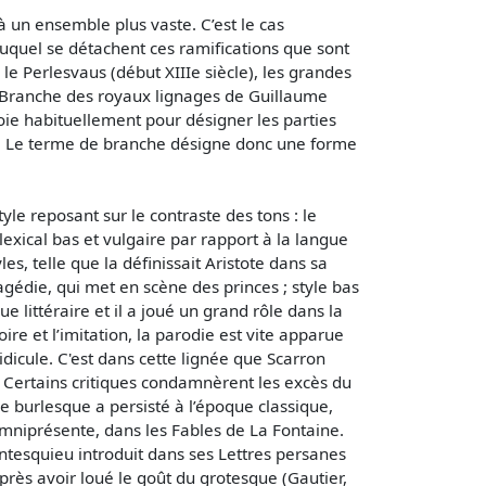
 un ensemble plus vaste. C’est le cas
 duquel se détachent ces ramifications que sont
e Perlesvaus (début XIIIe siècle), les grandes
a Branche des royaux lignages de Guillaume
ploie habituellement pour désigner les parties
. Le terme de branche désigne donc une forme
tyle reposant sur le contraste des tons : le
exical bas et vulgaire par rapport à la langue
es, telle que la définissait Aristote dans sa
gédie, qui met en scène des princes ; style bas
 littéraire et il a joué un grand rôle dans la
e et l’imitation, la parodie est vite apparue
icule. C'est dans cette lignée que Scarron
. Certains critiques condamnèrent les excès du
e burlesque a persisté à l’époque classique,
 omniprésente, dans les Fables de La Fontaine.
ontesquieu introduit dans ses Lettres persanes
 après avoir loué le goût du grotesque (Gautier,