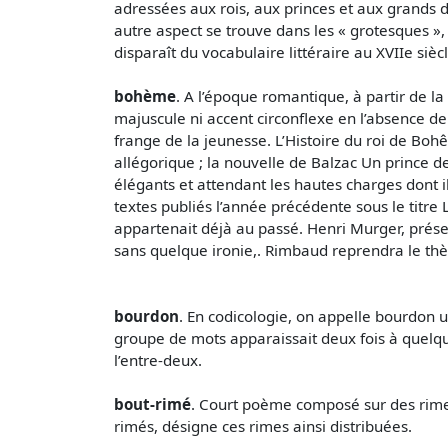
adressées aux rois, aux princes et aux grands
autre aspect se trouve dans les « grotesques »,
disparaît du vocabulaire littéraire au XVIIe sièc
bohème
. A l’époque romantique, à partir de 
majuscule ni accent circonflexe en l’absence 
frange de la jeunesse. L’Histoire du roi de Boh
allégorique ; la nouvelle de Balzac Un prince 
élégants et attendant les hautes charges dont
textes publiés l’année précédente sous le tit
appartenait déjà au passé. Henri Murger, présen
sans quelque ironie,. Rimbaud reprendra le thè
bourdon
. En codicologie, on appelle bourdon
groupe de mots apparaissait deux fois à quelque
l’entre-deux.
bout-rimé
. Court poème composé sur des rimes d
rimés, désigne ces rimes ainsi distribuées.