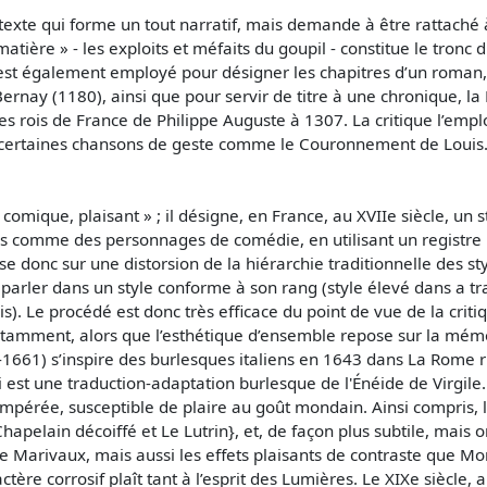
exte qui forme un tout narratif, mais demande à être rattaché à
tière » - les exploits et méfaits du goupil - constitue le tronc
est également employé pour désigner les chapitres d’un roman, l
rnay (1180), ainsi que pour servir de titre à une chronique, l
e des rois de France de Philippe Auguste à 1307. La critique l’em
 certaines chansons de geste comme le Couronnement de Louis
« comique, plaisant » ; il désigne, en France, au XVIIe siècle, un s
es comme des personnages de comédie, en utilisant un registre l
 donc sur une distorsion de la hiérarchie traditionnelle des styl
parler dans un style conforme à son rang (style élevé dans a tra
 Le procédé est donc très efficace du point de vue de la critique
tamment, alors que l’esthétique d’ensemble repose sur la mémoir
661) s’inspire des burlesques italiens en 1643 dans La Rome rid
i est une traduction-adaptation burlesque de l'Énéide de Virgile
empérée, susceptible de plaire au goût mondain. Ainsi compris, l
hapelain décoiffé et Le Lutrin}, et, de façon plus subtile, mais
de Marivaux, mais aussi les effets plaisants de contraste que M
tère corrosif plaît tant à l’esprit des Lumières. Le XIXe siècle,