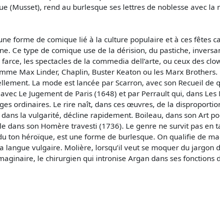
ue (Musset), rend au burlesque ses lettres de noblesse avec l
ne une forme de comique lié à la culture populaire et à ces fête
ine. Ce type de comique use de la dérision, du pastiche, invers
farce, les spectacles de la commedia dell’arte, ou ceux des clow
e Max Linder, Chaplin, Buster Keaton ou les Marx Brothers. L
ellement. La mode est lancée par Scarron, avec son Recueil de q
cy avec Le Jugement de Paris (1648) et par Perrault qui, dans Les
s ordinaires. Le rire naît, dans ces œuvres, de la disproportion
 dans la vulgarité, décline rapidement. Boileau, dans son Art 
ècle dans son Homère travesti (1736). Le genre ne survit pas en t
 du ton héroïque, est une forme de burlesque. On qualifie de 
a langue vulgaire. Molière, lorsqu’il veut se moquer du jargon d
inaire, le chirurgien qui intronise Argan dans ses fonctions de 