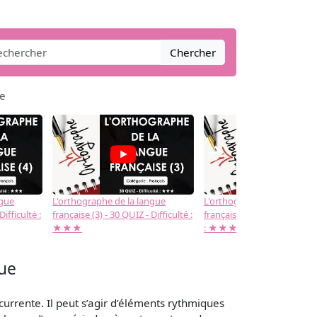
Chercher
ue
→
ngue
L'orthographe de la langue
L'orthographe de la langue
Difficulté :
française (3) - 30 QUIZ - Difficulté :
française (2) -( 20 QUIZ - Dif
★★★
: ★★★
ue
currente. Il peut s’agir d’éléments rythmiques