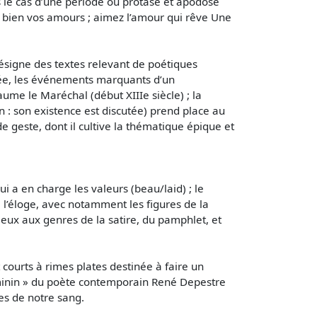
s le cas d’une période où protase et apodose
 bien vos amours ; aimez l’amour qui rêve Une
désigne des textes relevant de poétiques
cée, les événements marquants d’un
aume le Maréchal (début XIIIe siècle) ; la
un : son existence est discutée) prend place au
e geste, dont il cultive la thématique épique et
i a en charge les valeurs (beau/laid) ; le
à l’éloge, avec notamment les figures de la
eux aux genres de la satire, du pamphlet, et
courts à rimes plates destinée à faire un
féminin » du poète contemporain René Depestre
es de notre sang.