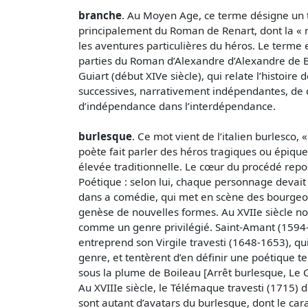
branche
. Au Moyen Age, ce terme désigne un t
principalement du Roman de Renart, dont la « ma
les aventures particulières du héros. Le terme 
parties du Roman d’Alexandre d’Alexandre de Be
Guiart (début XIVe siècle), qui relate l’histoir
successives, narrativement indépendantes, de
d’indépendance dans l’interdépendance.
burlesque
. Ce mot vient de l’italien burlesco, 
poète fait parler des héros tragiques ou épiqu
élevée traditionnelle. Le cœur du procédé repose
Poétique : selon lui, chaque personnage devait 
dans a comédie, qui met en scène des bourgeois).
genèse de nouvelles formes. Au XVIIe siècle no
comme un genre privilégié. Saint-Amant (1594-1
entreprend son Virgile travesti (1648-1653), qu
genre, et tentèrent d’en définir une poétique t
sous la plume de Boileau [Arrêt burlesque, Le C
Au XVIIIe siècle, le Télémaque travesti (1715) 
sont autant d’avatars du burlesque, dont le carac