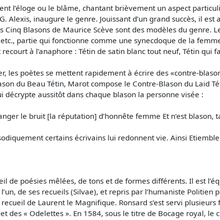
ient l’éloge ou le blâme, chantant brièvement un aspect particul
 Alexis, inaugure le genre. Jouissant d’un grand succès, il est a
s Cinq Blasons de Maurice Scève sont des modèles du genre. Les
in, etc., partie qui fonctionne comme une synecdoque de la femme
 recourt à l’anaphore : Tétin de satin blanc tout neuf, Tétin qui f
er, les poètes se mettent rapidement à écrire des «contre-blaso
lason du Beau Tétin, Marot compose le Contre-Blason du Laid Tét
qui décrypte aussitôt dans chaque blason la personne visée :
hanger le bruit [la réputation] d’honnête femme Et n’est blason, 
sodiquement certains écrivains lui redonnent vie. Ainsi Etiemble
il de poésies mêlées, de tons et de formes différents. Il est l’équ
 l’un, de ses recueils (Silvae), et repris par l’humaniste Politien 
’un recueil de Laurent le Magnifique. Ronsard s’est servi plusieu
t des « Odelettes ». En 1584, sous le titre de Bocage royal, le c