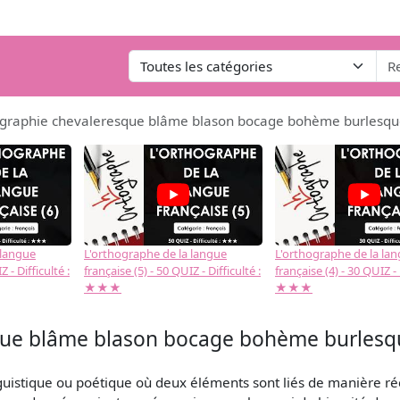
iographie chevaleresque blâme blason bocage bohème burlesq
 langue
L'orthographe de la langue
L'orthographe de la la
 - Difficulté :
française (5) - 50 QUIZ - Difficulté :
française (4) - 30 QUIZ - 
★★★
★★★
sque blâme blason bocage bohème burlesq
linguistique ou poétique où deux éléments sont liés de manière ré