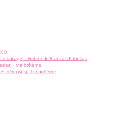
ARCO
Le bocage) - Epitafe de Francois Rabelais
oésies) - Ma bohème
Les névroses) - Un bohème