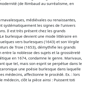
a modernité (de Rimbaud au surréalisme, en
s carnavalesques, médiévales ou renaissantes,
ant systématiquement les signes de l’univers
ns. Il est très présent chez les grands
e burlesque devient une mode littéraire en
uelques vers burlesques (1643) et son Virgile
 Murs de Troie (1653), démythifie les grands
 entre la noblesse des sujets et la grossièreté
poétique en 1674, condamne le genre. Marivaux,
ant que tel, mais son esprit se perpétue dans le
macaronique une poésie burlesque dans laquelle
es médecins, affectionne le procédé. Ex. : lors
médecin, clôt la pièce ainsi : Puissent toti