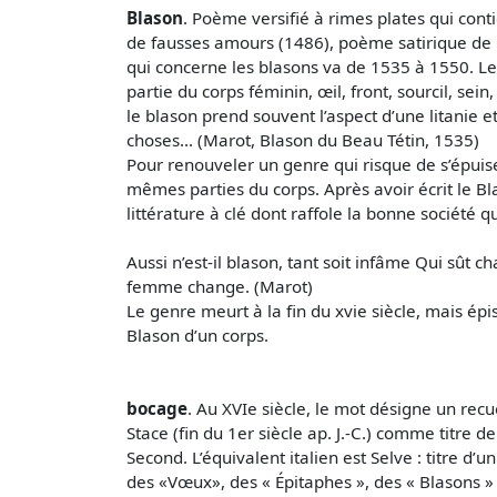
Blason
. Poème versifié à rimes plates qui cont
de fausses amours (1486), poème satirique de G.
qui concerne les blasons va de 1535 à 1550. Le
partie du corps féminin, œil, front, sourcil, se
le blason prend souvent l’aspect d’une litanie et
choses... (Marot, Blason du Beau Tétin, 1535)
Pour renouveler un genre qui risque de s’épuis
mêmes parties du corps. Après avoir écrit le B
littérature à clé dont raffole la bonne société 
Aussi n’est-il blason, tant soit infâme Qui sût c
femme change. (Marot)
Le genre meurt à la fin du xvie siècle, mais épi
Blason d’un corps.
bocage
. Au XVIe siècle, le mot désigne un recue
Stace (fin du 1er siècle ap. J.-C.) comme titre de
Second. L’équivalent italien est Selve : titre d
des «Vœux», des « Épitaphes », des « Blasons » e