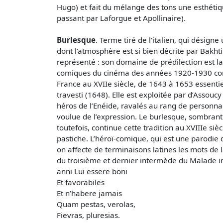
Hugo) et fait du mélange des tons une esthétiq
passant par Laforgue et Apollinaire).
Burlesque
. Terme tiré de l'italien, qui désig
dont l’atmosphère est si bien décrite par Bakht
représenté : son domaine de prédilection est la 
comiques du cinéma des années 1920-1930 comm
France au XVIIe siècle, de 1643 à 1653 essenti
travesti (1648). Elle est exploitée par d’Assou
héros de l’Enéide, ravalés au rang de personnage
voulue de l’expression. Le burlesque, sombrant
toutefois, continue cette tradition au XVIIIe si
pastiche. L’héroï-comique, qui est une parodie
on affecte de terminaisons latines les mots de l
du troisième et dernier intermède du Malade imag
anni Lui essere boni
Et favorabiles
Et n’habere jamais
Quam pestas, verolas,
Fievras, pluresias.