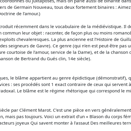
s coordonnés ou juxtaposés, mais on parle aussi de binarité dan
vers de Germain Nouveau, tous deux fortement binaires : Aimez
Doctrine de l’amour.)
ntroduit récemment dans le vocabulaire de la médiévistique. Il 
 en commun leur objet : raconter, de façon plus ou moins roman
 exploits chevaleresques. La plus ancienne est l’Histoire de Guill
ire des seigneurs de Gavre). Ce genre (qui n’en est peut-être pas 
re courtoise de l’amour, service de la Dame), et de la chanson d
anson de Bertrand du Gués clin, 14e siècle).
ues, le blâme appartient au genre épidictique (démonstratif), qu
vices : ses procédés sont 1 exact contraire de ceux qui servent 
radoxal. Le blâme est le régime rhétorique qui correspond le mi
iècle par Clément Marot. C’est une pièce en vers généralement 
n, mais pas toujours. Voici un extrait d’un « Blason du corps 
acteurs joyeux Qui savent monter à l’assaut Des meilleures terr