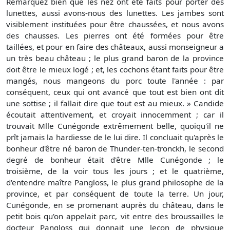
Remarquez bien que les nez ont été faits pour porter des
lunettes, aussi avons-nous des lunettes. Les jambes sont
visiblement instituées pour être chaussées, et nous avons
des chausses. Les pierres ont été formées pour être
taillées, et pour en faire des châteaux, aussi monseigneur a
un très beau château ; le plus grand baron de la province
doit être le mieux logé ; et, les cochons étant faits pour être
mangés, nous mangeons du porc toute l'année : par
conséquent, ceux qui ont avancé que tout est bien ont dit
une sottise ; il fallait dire que tout est au mieux. » Candide
écoutait attentivement, et croyait innocemment ; car il
trouvait Mlle Cunégonde extrêmement belle, quoiqu'il ne
prît jamais la hardiesse de le lui dire. Il concluait qu'après le
bonheur d'être né baron de Thunder-ten-tronckh, le second
degré de bonheur était d'être Mlle Cunégonde ; le
troisième, de la voir tous les jours ; et le quatrième,
d'entendre maître Pangloss, le plus grand philosophe de la
province, et par conséquent de toute la terre. Un jour,
Cunégonde, en se promenant auprès du château, dans le
petit bois qu'on appelait parc, vit entre des broussailles le
docteur Pangloss qui donnait une leçon de physique