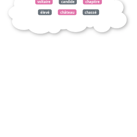
voltaire
candide
chapitre
élevé
château
chassé
icelui