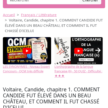
Chercher
Accueil
Français / Littérature
Voltaire, Candide, chapitre 1. COMMENT CANDIDE FUT
ÉLEVÉ DANS UN BEAU CHÂTEAU, ET COMMENT IL FUT
CHASSÉ D'ICELUI
→
LES SYNONYMES - Niveau Expert
L'orthographe de la langue
L
Concours - QCM très difficile
française (6) - 50 QUIZ - Difficulté :
f
★★★
Voltaire, Candide, chapitre 1. COMMENT
CANDIDE FUT ÉLEVÉ DANS UN BEAU
CHÂTEAU, ET COMMENT IL FUT CHASSÉ
D'ICELUI