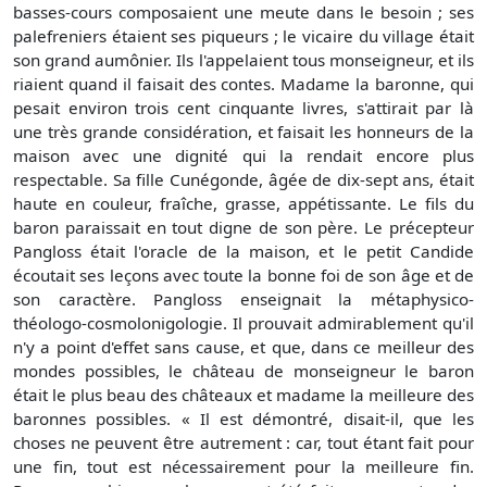
basses-cours composaient une meute dans le besoin ; ses
palefreniers étaient ses piqueurs ; le vicaire du village était
son grand aumônier. Ils l'appelaient tous monseigneur, et ils
riaient quand il faisait des contes. Madame la baronne, qui
pesait environ trois cent cinquante livres, s'attirait par là
une très grande considération, et faisait les honneurs de la
maison avec une dignité qui la rendait encore plus
respectable. Sa fille Cunégonde, âgée de dix-sept ans, était
haute en couleur, fraîche, grasse, appétissante. Le fils du
baron paraissait en tout digne de son père. Le précepteur
Pangloss était l'oracle de la maison, et le petit Candide
écoutait ses leçons avec toute la bonne foi de son âge et de
son caractère. Pangloss enseignait la métaphysico-
théologo-cosmolonigologie. Il prouvait admirablement qu'il
n'y a point d'effet sans cause, et que, dans ce meilleur des
mondes possibles, le château de monseigneur le baron
était le plus beau des châteaux et madame la meilleure des
baronnes possibles. « Il est démontré, disait-il, que les
choses ne peuvent être autrement : car, tout étant fait pour
une fin, tout est nécessairement pour la meilleure fin.