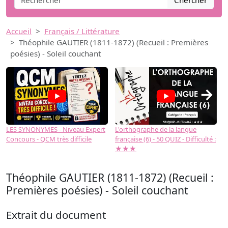
Chercher
Accueil
Français / Littérature
Théophile GAUTIER (1811-1872) (Recueil : Premières
poésies) - Soleil couchant
→
LES SYNONYMES - Niveau Expert
L'orthographe de la langue
L
Concours - QCM très difficile
française (6) - 50 QUIZ - Difficulté :
f
★★★
Théophile GAUTIER (1811-1872) (Recueil :
Premières poésies) - Soleil couchant
Extrait du document