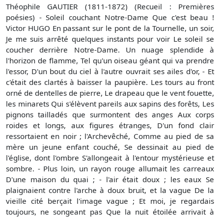
Théophile GAUTIER (1811-1872) (Recueil : Premières
poésies) - Soleil couchant Notre-Dame Que c'est beau !
Victor HUGO En passant sur le pont de la Tournelle, un soir,
Je me suis arrêté quelques instants pour voir Le soleil se
coucher derrière Notre-Dame. Un nuage splendide à
l'horizon de flamme, Tel qu'un oiseau géant qui va prendre
l'essor, D'un bout du ciel à l'autre ouvrait ses ailes d'or, - Et
c'était des clartés à baisser la paupière. Les tours au front
orné de dentelles de pierre, Le drapeau que le vent fouette,
les minarets Qui s'élèvent pareils aux sapins des forêts, Les
pignons tailladés que surmontent des anges Aux corps
roides et longs, aux figures étranges, D'un fond clair
ressortaient en noir ; l'Archevêché, Comme au pied de sa
mère un jeune enfant couché, Se dessinait au pied de
l'église, dont l'ombre S'allongeait à l'entour mystérieuse et
sombre. - Plus loin, un rayon rouge allumait les carreaux
D'une maison du quai ; - l'air était doux ; les eaux Se
plaignaient contre l'arche à doux bruit, et la vague De la
vieille cité berçait l'image vague ; Et moi, je regardais
toujours, ne songeant pas Que la nuit étoilée arrivait à