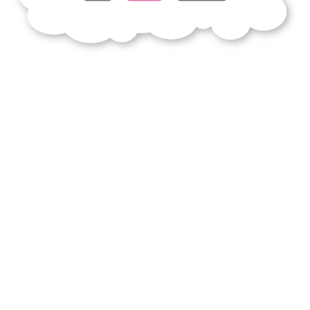
poésies
soleil
couchant