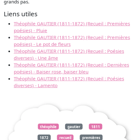
grands pas.
Liens utiles
Théophile GAUTIER (1811-1872) (Recueil : Premières
poésies) - Pluie
Théophile GAUTIER (1811-1872) (Recueil : Premières
poésies) - Le pot de fleurs
Théophile GAUTIER (1811-1872) (Recueil : Poésies
diverses) - Une âme
Théophile GAUTIER (1811-1872) (Recueil : Dernières
poésies) - Baiser rose, baiser bleu
Théophile GAUTIER (1811-1872) (Recueil : Poésies
diverses) - Lamento
théophile
gautier
1811
1872
recueil
premières