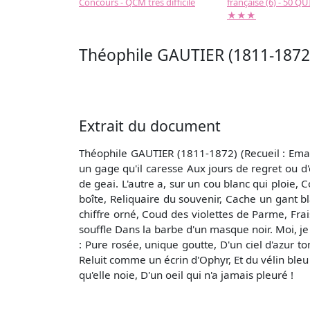
Concours - QCM très difficile
française (6) - 50 QUIZ
★★★
Théophile GAUTIER (1811-1872)
Extrait du document
Théophile GAUTIER (1811-1872) (Recueil : Ema
un gage qu'il caresse Aux jours de regret ou d'
de geai. L'autre a, sur un cou blanc qui ploie,
boîte, Reliquaire du souvenir, Cache un gant b
chiffre orné, Coud des violettes de Parme, Frai
souffle Dans la barbe d'un masque noir. Moi, je
: Pure rosée, unique goutte, D'un ciel d'azur 
Reluit comme un écrin d'Ophyr, Et du vélin bleu
qu'elle noie, D'un oeil qui n'a jamais pleuré !