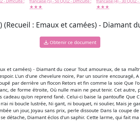
 - Difficulté :
française (5) - 50 QUIZ - Difficulté :
française (4) - 30 QUIZ - 
★★★
★★★
 (Recueil : Emaux et camées) - Diamant d
Obtenir ce document
ux et camées) - Diamant du coeur Tout amoureux, de sa maîtres
espoir. L'un d'une chevelure noire, Par un sourire encouragé, A
 Coupé par derrière un flocon Retors et fin comme la soie Que l
lanc, de forme étroite, Où nulle main ne peut tenir. Cet autre, 
s cadeau qu'on reprend fané. Celui-ci baise la pantoufle Que Cen
 n'ai ni boucle lustrée, Ni gant, ni bouquet, ni soulier, Mais je
tombée un jour, Joyau sans prix, perle dissoute Dans la coupe d
 se détache, Diamant éclos d'un saphir. Cette larme, qui fait ma 