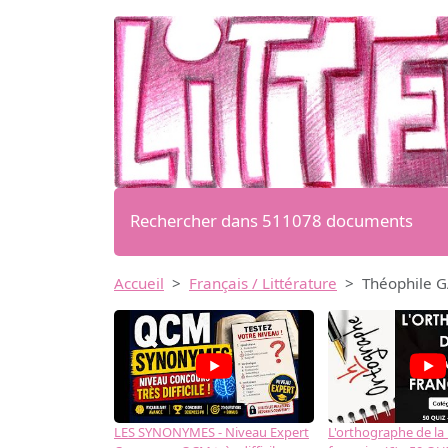
Rechercher dans 511078 documents
Accueil
Français / Littérature
Théophile G
LES SYNONYMES - Niveau Expert
L'orthographe de la