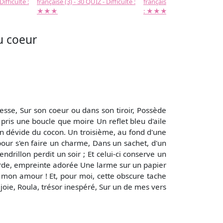
Difficulté :
française (3) - 30 QUIZ - Difficulté :
française (2) -( 20 QUIZ - Dif
★★★
: ★★★
u coeur
se, Sur son coeur ou dans son tiroir, Possède
 pris une boucle que moire Un reflet bleu d'aile
'on dévide du cocon. Un troisième, au fond d'une
pour s'en faire un charme, Dans un sachet, d'un
drillon perdit un soir ; Et celui-ci conserve un
 garde, empreinte adorée Une larme sur un papier
e mon amour ! Et, pour moi, cette obscure tache
joie, Roula, trésor inespéré, Sur un de mes vers