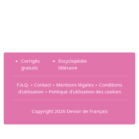
Corrigés
Encyclopédie
gratuits
littéraire
F.A.Q.
∘
Contact
∘
Mentions légales
∘
Conditions
d'utilisation
∘
Politique d’utilisation des cookies
Copyright 2026 Devoir de Français