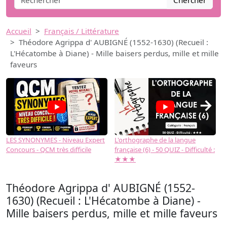
Chercher
Accueil
Français / Littérature
Théodore Agrippa d' AUBIGNÉ (1552-1630) (Recueil :
L'Hécatombe à Diane) - Mille baisers perdus, mille et mille
faveurs
→
LES SYNONYMES - Niveau Expert
L'orthographe de la langue
L
Concours - QCM très difficile
française (6) - 50 QUIZ - Difficulté :
f
★★★
Théodore Agrippa d' AUBIGNÉ (1552-
1630) (Recueil : L'Hécatombe à Diane) -
Mille baisers perdus, mille et mille faveurs