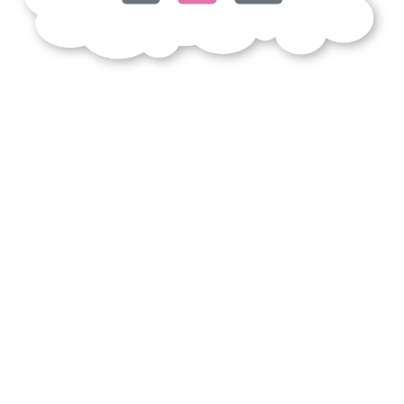
hécatombe
diane
baisers
perdus
faveurs