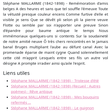
Stéphane MALLARME (1842-1898) - Remémoration d'amis
belges A des heures et sans que tel souffle l'émeuve Toute
la vétusté presque couleur encens Comme furtive d'elle et
visible je sens Que se dévêt pli selon pli la pierre veuve
Flotte ou semble par soi n'apporter une preuve Sinon
d'épandre pour baume antique le temps Nous
immémoriaux quelques-uns si contents Sur la soudaineté
de notre amitié neuve Ô très chers rencontrés en le jamais
banal Bruges multipliant l'aube au défunt canal Avec la
promenade éparse de maint cygne Quand solennellement
cette cité m'apprit Lesquels entre ses fils un autre vol
désigne A prompte irradier ainsi qu'aile l'esprit.
Liens utiles
Stéphane MALLARME (1842-1898) - Tristesse d'été
Stéphane MALLARME (1842-1898) (Recueil : Autres
poèmes) - Rêve antique
Stéphane MALLARME (1842-1898) - Mes bouquins
refermés ...
Stéphane MALLARME (1842-1898) - Le guignon