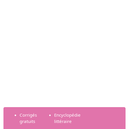
Corrigés
Encyclopédie
gratuits
littéraire