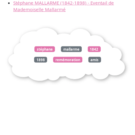
Stéphane MALLARME (1842-1898) - Eventail de
Mademoiselle Mallarmé
stéphane
mallarme
1842
1898
remémoration
amis
belges