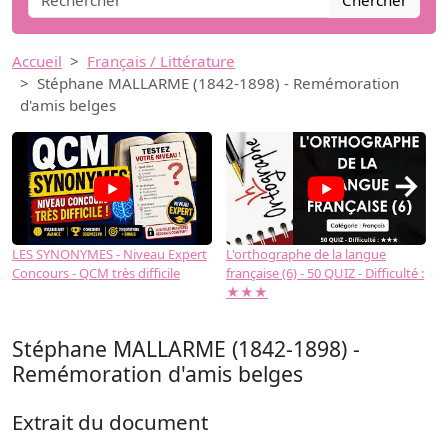
Chercher
Accueil
Français / Littérature
Stéphane MALLARME (1842-1898) - Remémoration
d'amis belges
→
LES SYNONYMES - Niveau Expert
L'orthographe de la langue
L
Concours - QCM très difficile
française (6) - 50 QUIZ - Difficulté :
f
★★★
Stéphane MALLARME (1842-1898) -
Remémoration d'amis belges
Extrait du document