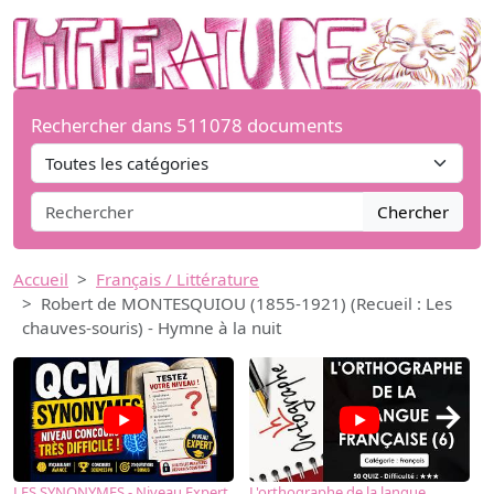
Rechercher dans 511078 documents
Chercher
Accueil
Français / Littérature
Robert de MONTESQUIOU (1855-1921) (Recueil : Les
chauves-souris) - Hymne à la nuit
→
LES SYNONYMES - Niveau Expert
L'orthographe de la langue
L