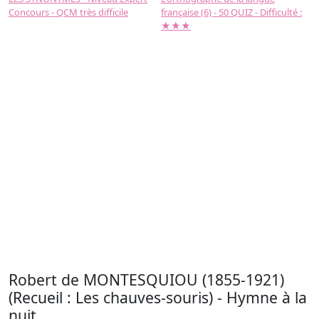
Concours - QCM très difficile
française (6) - 50 QUIZ - Difficulté :
f
★★★
Robert de MONTESQUIOU (1855-1921)
(Recueil : Les chauves-souris) - Hymne à la
nuit