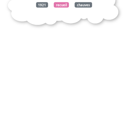
1921
recueil
chauves
souris
hymne
nuit