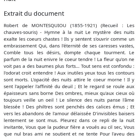
Extrait du document
Robert de MONTESQUIOU (1855-1921) (Recueil : Les
chauves-souris) - Hymne à la nuit Le mystère des nuits
exalte les coeurs chastes ! Ils y sentent s'ouvrir comme un
embrassement Qui, dans l'éternité de ses caresses vastes,
Comble tous les désirs, dompte chaque tourment. Le
parfum de la nuit enivre le coeur tendre ! La fleur qu'on ne
voit pas a des baumes plus forts... Tout sens est confondu :
l'odorat croit entendre ! Aux inutiles yeux tous les contours
sont morts. L'opacité des nuits attire le coeur morne ! Il y
sent l'appeler l'affinité du deuil ; Et le regard se roule aux
épaisseurs sans borne Des ombres, mieux qu'aux cieux où
toujours veille un oeil ! Le silence des nuits panse l'âme
blessée ! Des philtres sont penchés des calices émus ; Et
vers les abandons de l'amour délaissée D'invisibles baisers
lentement se sont mus. Pleurez dans ce repli de la nuit
invitante, Vous que la pudeur fière a voués au cil sec, Vous
que nul bras ami ne soutient et ne tente Pour l'aveu des