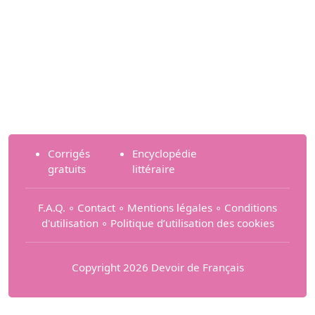
Corrigés
Encyclopédie
gratuits
littéraire
F.A.Q.
∘
Contact
∘
Mentions légales
∘
Conditions
d'utilisation
∘
Politique d’utilisation des cookies
Copyright 2026 Devoir de Français