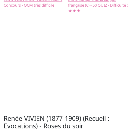
Concours - QCM très difficile
française (6) - 50 QUIZ - Difficulté :
f
★★★
Renée VIVIEN (1877-1909) (Recueil :
Evocations) - Roses du soir