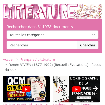
Rechercher dans 511078 documents
Chercher
Accueil
Français / Littérature
Renée VIVIEN (1877-1909) (Recueil : Evocations) - Roses
du soir
→
LES SYNONYMES - Niveau Expert
L'orthographe de la langue
L