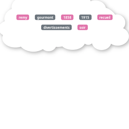
remy
gourmont
1858
1915
recueil
divertissements
soir