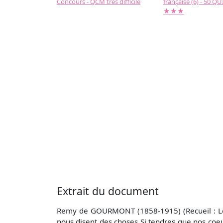
Concours - QCM très difficile
française (6) - 50 QUIZ
★★★
Extrait du document
Remy de GOURMONT (1858-1915) (Recueil : Les d
nous disent des choses Si tendres que nos coe