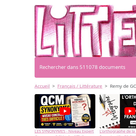
Rechercher dans 511078 documents
Accueil
Français / Littérature
Remy de GOU
LES SYNONYMES - Niveau Expert
L'orthographe de la