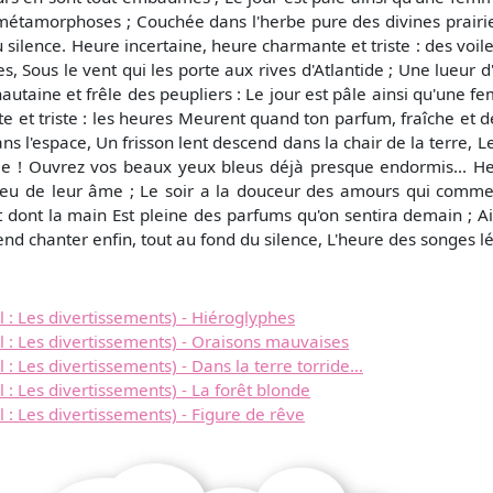
métamorphoses ; Couchée dans l'herbe pure des divines prairi
u silence. Heure incertaine, heure charmante et triste : des voil
es, Sous le vent qui les porte aux rives d'Atlantide ; Une lueu
hautaine et frêle des peupliers : Le jour est pâle ainsi qu'une
 et triste : les heures Meurent quand ton parfum, fraîche et 
dans l'espace, Un frisson lent descend dans la chair de la terre, 
 vie ! Ouvrez vos beaux yeux bleus déjà presque endormis... He
peu de leur âme ; Le soir a la douceur des amours qui commen
 et dont la main Est pleine des parfums qu'on sentira demain ; 
nd chanter enfin, tout au fond du silence, L'heure des songes lé
 Les divertissements) - Hiéroglyphes
 Les divertissements) - Oraisons mauvaises
es divertissements) - Dans la terre torride...
Les divertissements) - La forêt blonde
Les divertissements) - Figure de rêve