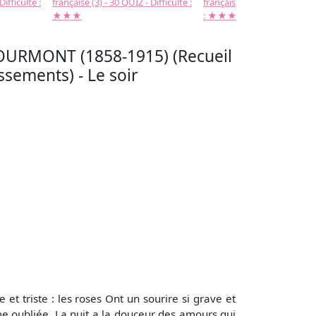
Difficulté :
française (3) - 30 QUIZ - Difficulté :
française (2) -( 20 QUIZ - Dif
★★★
: ★★★
URMONT (1858-1915) (Recueil
issements) - Le soir
 triste : les roses Ont un sourire si grave et
e oubliée, La nuit a la douceur des amours qui