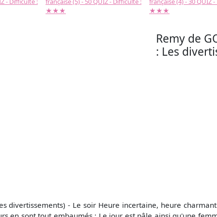
 - Difficulté :
française (5) - 50 QUIZ - Difficulté :
française (4) - 30 QUIZ - 
★★★
★★★
Remy de GO
: Les divert
ivertissements) - Le soir Heure incertaine, heure charmante et
urs en sont tout embaumés ; Le jour est pâle ainsi qu'une femm