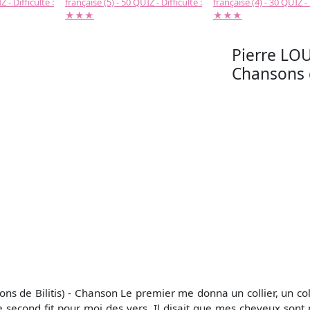
 - Difficulté :
française (5) - 50 QUIZ - Difficulté :
française (4) - 30 QUIZ - 
★★★
★★★
Pierre LOU
Chansons d
s de Bilitis) - Chanson Le premier me donna un collier, un colli
. Le second fit pour moi des vers. Il disait que mes cheveux son