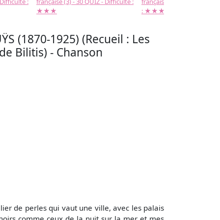
Difficulté :
française (3) - 30 QUIZ - Difficulté :
française (2) -( 20 QUIZ - Dif
★★★
: ★★★
ŸS (1870-1925) (Recueil : Les
e Bilitis) - Chanson
er de perles qui vaut une ville, avec les palais
t noirs comme ceux de la nuit sur la mer et mes