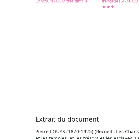
Concours - QCM très difficile
française (6) - 50 QUIZ
★★★
Extrait du document
Pierre LOUŸS (1870-1925) (Recueil : Les Chanson
et les temples, et les trésors et les esclaves