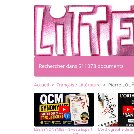
Rechercher dans 511078 documents
Accueil
Français / Littérature
Pierre LOUŸS
LES SYNONYMES - Niveau Expert
L'orthographe de la