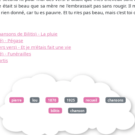
tait si beau que sa mère ne l'embrassait pas sans rougir. Il 
 rien donné, car tu es pauvre. Et tu n'es pas beau, mais c'est toi 
nsons de Bilitis) - La pluie
é) - Pégase
 vers) - Et je m'étais fait une vie
) - Funérailles
rtis
pierre
lou
1870
1925
recueil
chansons
bilitis
chanson