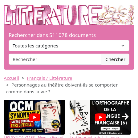
Rechercher dans 511078 documents
Chercher
Accueil
Français / Littérature
Personnages au théâtre doivent-ils se comporter
comme dans la vie ?
→
LES SYNONYMES - Niveau Expert
L'orthographe de la langue
L