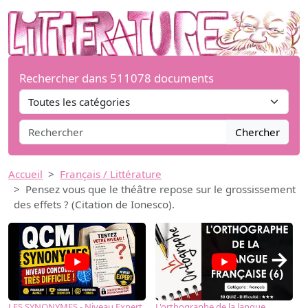
Rechercher dans 511078 documents
Chercher
Accueil
Français / Littérature
Pensez vous que le théâtre repose sur le grossissement
des effets ? (Citation de Ionesco).
→
LES SYNONYMES - Niveau Expert
L'orthographe de la langue
L