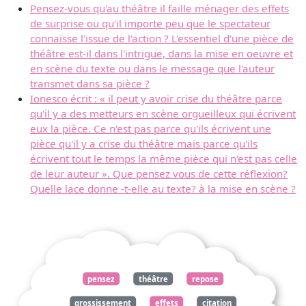
Pensez-vous qu'au théâtre il faille ménager des effets
de surprise ou qu'il importe peu que le spectateur
connaisse l'issue de l'action ? L'essentiel d'une pièce de
théâtre est-il dans l'intrigue, dans la mise en oeuvre et
en scène du texte ou dans le message que l'auteur
transmet dans sa pièce ?
Ionesco écrit : « il peut y avoir crise du théâtre parce
qu'il y a des metteurs en scène orgueilleux qui écrivent
eux la pièce. Ce n'est pas parce qu'ils écrivent une
pièce qu'il y a crise du théâtre mais parce qu'ils
écrivent tout le temps la même pièce qui n'est pas celle
de leur auteur ». Que pensez vous de cette réflexion?
Quelle lace donne -t-elle au texte? à la mise en scène ?
pensez
théâtre
repose
grossissement
effets
citation