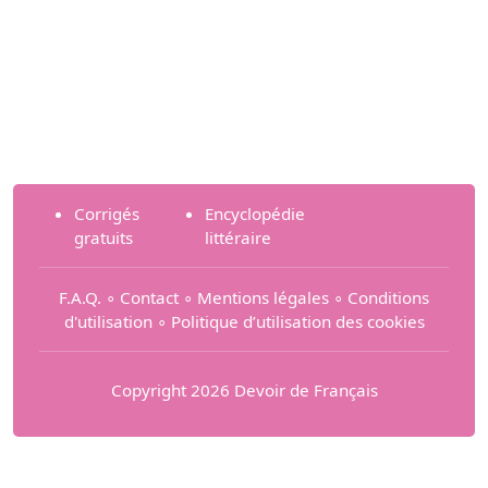
Corrigés
Encyclopédie
gratuits
littéraire
F.A.Q.
∘
Contact
∘
Mentions légales
∘
Conditions
d'utilisation
∘
Politique d’utilisation des cookies
Copyright 2026 Devoir de Français