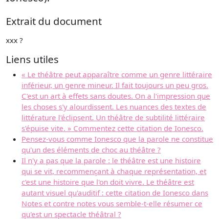
Extrait du document
xxx ?
Liens utiles
« Le théâtre peut apparaître comme un genre littéraire
inférieur, un genre mineur. Il fait toujours un peu gros.
C'est un art à effets sans doutes. On a l'impression que
les choses s'y alourdissent. Les nuances des textes de
littérature l'éclipsent. Un théâtre de subtilité littéraire
s'épuise vite. » Commentez cette citation de Ionesco.
Pensez-vous comme Ionesco que la parole ne constitue
qu'un des éléments de choc au théâtre ?
Il n'y a pas que la parole : le théâtre est une histoire
qui se vit, recommençant à chaque représentation, et
c'est une histoire que l'on doit vivre. Le théâtre est
autant visuel qu'auditif : cette citation de Ionesco dans
Notes et contre notes vous semble-t-elle résumer ce
qu'est un spectacle théâtral ?