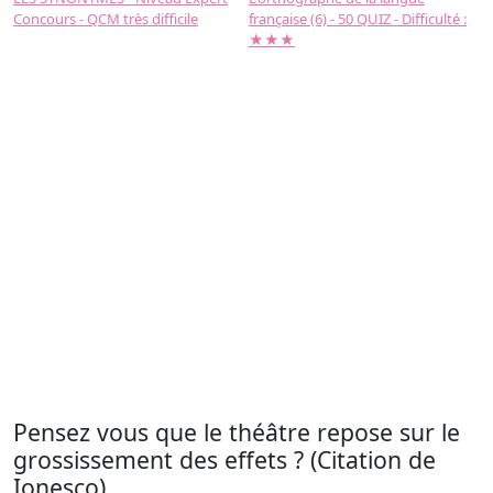
Concours - QCM très difficile
française (6) - 50 QUIZ - Difficulté :
f
★★★
Pensez vous que le théâtre repose sur le
grossissement des effets ? (Citation de
Ionesco).