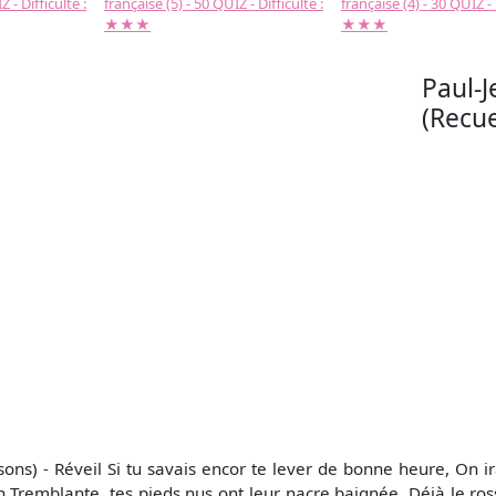
 - Difficulté :
française (5) - 50 QUIZ - Difficulté :
française (4) - 30 QUIZ - 
★★★
★★★
Paul-
(Recue
ns) - Réveil Si tu savais encor te lever de bonne heure, On ira
on Tremblante, tes pieds nus ont leur nacre baignée. Déjà le ros