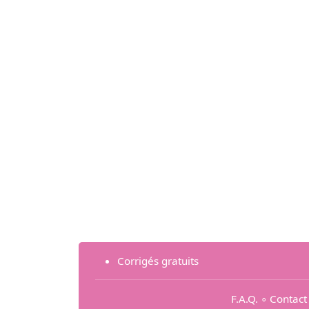
Corrigés gratuits
F.A.Q.
∘
Contact