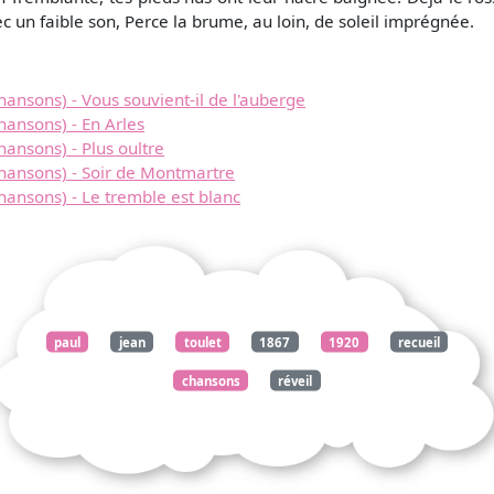
ec un faible son, Perce la brume, au loin, de soleil imprégnée.
ansons) - Vous souvient-il de l'auberge
hansons) - En Arles
ansons) - Plus oultre
hansons) - Soir de Montmartre
hansons) - Le tremble est blanc
paul
jean
toulet
1867
1920
recueil
chansons
réveil