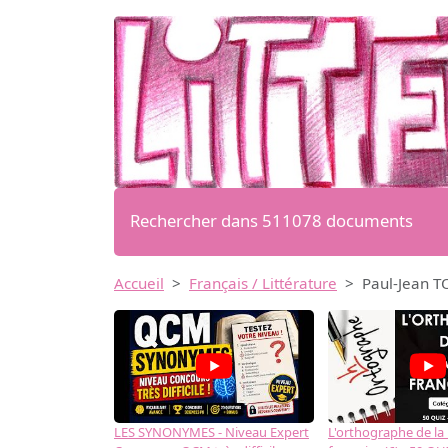
Rechercher dans 511078 documents
Accueil
Français / Littérature
Paul-Jean T
LES SYNONYMES - Niveau Expert
L'orthographe de la