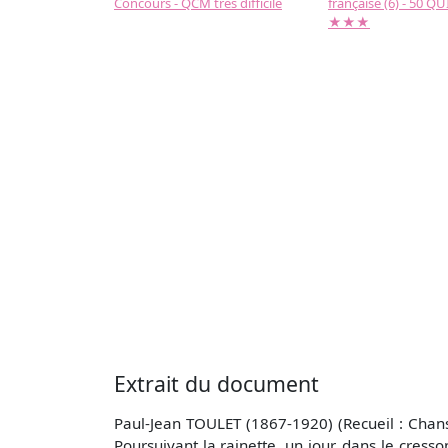
Concours - QCM très difficile
française (6) - 50 QUIZ
★★★
Extrait du document
Paul-Jean TOULET (1867-1920) (Recueil : Chanso
Poursuivant la rainette, un jour, dans le cress