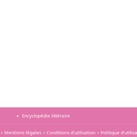
Encyclopédie littéraire
∘
Mentions légales
∘
Conditions d'utilisation
∘
Politique d’utili