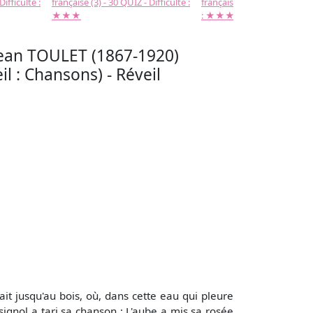
Difficulté :
française (3) - 30 QUIZ - Difficulté :
française (2) -( 20 QUIZ - Dif
★★★
: ★★★
Jean TOULET (1867-1920)
il : Chansons) - Réveil
it jusqu'au bois, où, dans cette eau qui pleure
signol a tari sa chanson ; L'aube a mis sa rosée