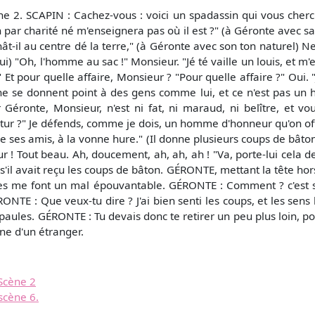
ène 2. SCAPIN : Cachez-vous : voici un spadassin qui vous cherch
 par charité né m'enseignera pas où il est ?" (à Géronte avec s
chât-il au centre dé la terre," (à Géronte avec son ton naturel)
 lui) "Oh, l'homme au sac !" Monsieur. "Jé té vaille un louis, et
 Et pour quelle affaire, Monsieur ? "Pour quelle affaire ?" Oui. 
e se donnent point à des gens comme lui, et ce n'est pas un h
Géronte, Monsieur, n'est ni fat, ni maraud, ni belître, et vous 
tur ?" Je défends, comme je dois, un homme d'honneur qu'on of
 de ses amis, à la vonne hure." (Il donne plusieurs coups de bâton 
ur ! Tout beau. Ah, doucement, ah, ah, ah ! "Va, porte-lui cela de
il avait reçu les coups de bâton. GÉRONTE, mettant la tête hors 
ules me font un mal épouvantable. GÉRONTE : Comment ? c'est s
RONTE : Que veux-tu dire ? J'ai bien senti les coups, et les sens
paules. GÉRONTE : Tu devais donc te retirer un peu plus loin, p
ine d'un étranger.
 Scène 2
 scène 6.