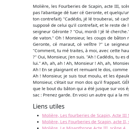
Molière, les Fourberies de Scapin, acte III, sc
pas l'abantage dé tuer cé Geronte, et quelqu'un
ton contrefait) "Cadédis, jé lé trouberai, sé ca
supposé de celui qu'il contrefait, et le reste de
seigneur Géronte ? "Oui, mordi ! Jé lé cherche."
de vaton." Oh ! Monsieur, les coups de bâton n
Geronte, cé maraut, cé velître ?" Le seigneur 
"Comment, tu mé traites, à moi, avec cette hau
?" Oui, Monsieur, j'en suis. "Ah ! Cadédis, tu es
lui." Ah, ah, ah ! Ah, Monsieur ! Ah, ah, Monsie
Ah ! En se plaignant et remuant le dos, comme s'
Ah ! Monsieur, je suis tout moulu, et les épa
Monsieur, c'était sur mon dos qu'il frappait. GÉ
que le bout du bâton qui a été jusque sur vos é
sac : Prenez garde. En voici un autre qui a la m
Liens utiles
Molière, Les fourberies de Scapin, Acte III
Molière, Les Fourberies de Scapin, acte II,
Molière, Le Misanthrope Acte III, scène 4