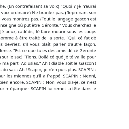
e. (En contrefaisant sa voix) "Quoi ? Jé n'aurai
a voix ordinaire) Ne branlez pas. (Reprenant son
 Ne vous montrez pas. (Tout le langage gascon est
 m'enseigne où put être Géronte." Vous cherchez le
"Jé beux, cadédis, lé faire mourir sous les coups
omme à être traité de la sorte. "Qui, cé fat dé
devriez, s'il vous plaît, parler d'autre façon.
fense. "Est-ce que tu es des amis dé cé Geronte
sur le sac) "Tiens. Boilà cé qué jé té vaille pour
 ma part. Adiusias." Ah ! diable soit le Gascon !
du sac : Ah ! Scapin, je n'en puis plus. SCAPIN :
ur les miennes qu'il a frappé. SCAPIN : Nenni,
 bien encore. SCAPIN : Non, vous dis-je, ce n'est
our m'épargner. SCAPIN lui remet la tête dans le