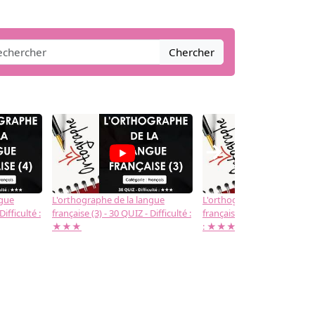
Chercher
→
ngue
L'orthographe de la langue
L'orthographe de la langue
Difficulté :
française (3) - 30 QUIZ - Difficulté :
française (2) -( 20 QUIZ - Dif
★★★
: ★★★