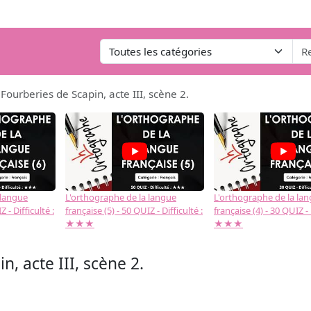
 Fourberies de Scapin, acte III, scène 2.
 langue
L'orthographe de la langue
L'orthographe de la la
 - Difficulté :
française (5) - 50 QUIZ - Difficulté :
française (4) - 30 QUIZ - 
★★★
★★★
n, acte III, scène 2.