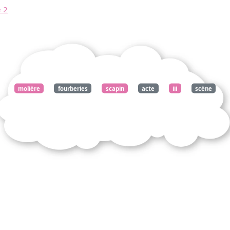
e 2
molière
fourberies
scapin
acte
iii
scène