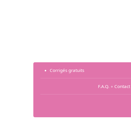
Corrigés gratuits
F.A.Q.
∘
Contact