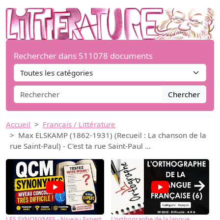
Rechercher dans 511078 documents
Chercher
Accueil
Français / Littérature
Max ELSKAMP (1862-1931) (Recueil : La chanson de la
rue Saint-Paul) - C'est ta rue Saint-Paul ...
→
LES SYNONYMES - Niveau Expert
L'orthographe de la langue
L