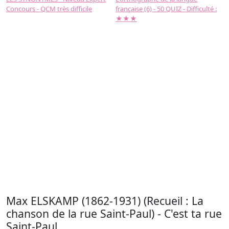
Concours - QCM très difficile
française (6) - 50 QUIZ - Difficulté :
f
★★★
Max ELSKAMP (1862-1931) (Recueil : La
chanson de la rue Saint-Paul) - C'est ta rue
Saint-Paul ...