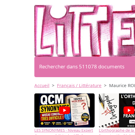
Rechercher dans 511078 documents
Accueil
Français / Littérature
Maurice ROL
LES SYNONYMES - Niveau Expert
L'orthographe de la