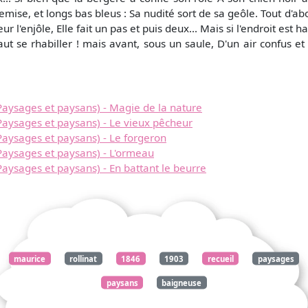
emise, et longs bas bleus : Sa nudité sort de sa geôle. Tout d'ab
 l'enjôle, Elle fait un pas et puis deux... Mais si l'endroit est ha
t se rhabiller ! mais avant, sous un saule, D'un air confus et
aysages et paysans) - Magie de la nature
Paysages et paysans) - Le vieux pêcheur
aysages et paysans) - Le forgeron
Paysages et paysans) - L'ormeau
aysages et paysans) - En battant le beurre
maurice
rollinat
1846
1903
recueil
paysages
paysans
baigneuse