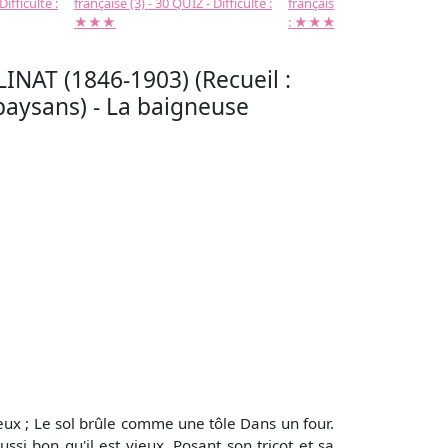
Difficulté :
française (3) - 30 QUIZ - Difficulté :
française (2) -( 20 QUIZ - Dif
★★★
: ★★★
INAT (1846-1903) (Recueil :
paysans) - La baigneuse
ux ; Le sol brûle comme une tôle Dans un four.
ussi bon qu'il est vieux. Posant son tricot et sa