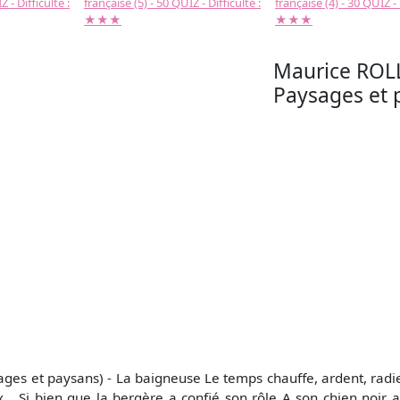
 - Difficulté :
française (5) - 50 QUIZ - Difficulté :
française (4) - 30 QUIZ - 
★★★
★★★
Maurice ROLL
Paysages et 
ges et paysans) - La baigneuse Le temps chauffe, ardent, radie
x... Si bien que la bergère a confié son rôle A son chien noir a