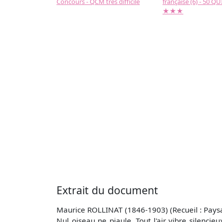
Concours - QCM très difficile
française (6) - 50 QUIZ
★★★
Extrait du document
Maurice ROLLINAT (1846-1903) (Recueil : Paysa
Nul oiseau ne piaule, Tout l'air vibre silencieu