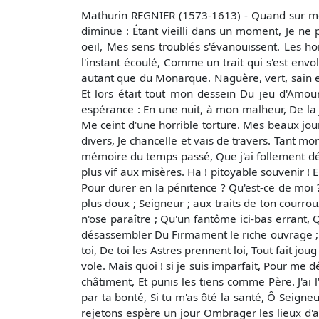
Mathurin REGNIER (1573-1613) - Quand sur moi 
diminue : Étant vieilli dans un moment, Je n
oeil, Mes sens troublés s'évanouissent. Les h
l'instant écoulé, Comme un trait qui s'est envo
autant que du Monarque. Naguère, vert, sain et
Et lors était tout mon dessein Du jeu d'Amour
espérance : En une nuit, à mon malheur, De la 
Me ceint d'une horrible torture. Mes beaux jour
divers, Je chancelle et vais de travers. Tant mon
mémoire du temps passé, Que j'ai follement dé
plus vif aux misères. Ha ! pitoyable souvenir ! 
Pour durer en la pénitence ? Qu'est-ce de moi 
plus doux ; Seigneur ; aux traits de ton courrou
n'ose paraître ; Qu'un fantôme ici-bas errant,
désassembler Du Firmament le riche ouvrage ; Ta
toi, De toi les Astres prennent loi, Tout fait j
vole. Mais quoi ! si je suis imparfait, Pour me 
châtiment, Et punis les tiens comme Père. J'ai 
par ta bonté, Si tu m'as ôté la santé, Ô Seigne
rejetons espère un jour Ombrager les lieux d'a