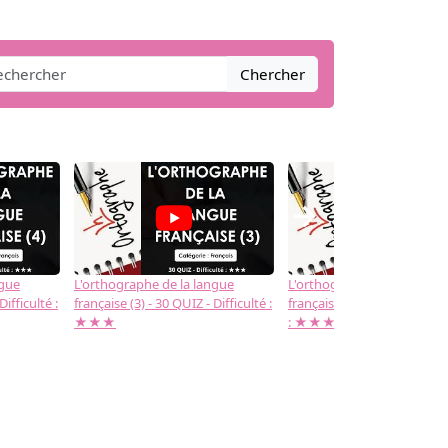
Chercher
→
ngue
L'orthographe de la langue
L'orthographe de la langue
Difficulté :
française (3) - 30 QUIZ - Difficulté :
française (2) -( 20 QUIZ - Dif
★★★
: ★★★