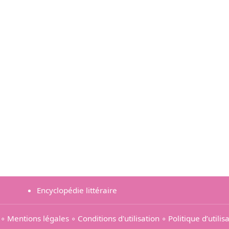
Encyclopédie littéraire
∘
Mentions légales
∘
Conditions d'utilisation
∘
Politique d’utili