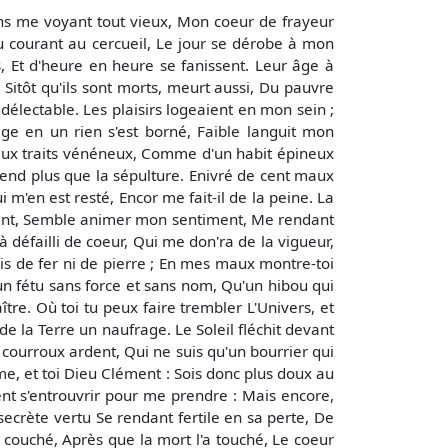
ans me voyant tout vieux, Mon coeur de frayeur
 courant au cercueil, Le jour se dérobe à mon
, Et d'heure en heure se fanissent. Leur âge à
 Sitôt qu'ils sont morts, meurt aussi, Du pauvre
électable. Les plaisirs logeaient en mon sein ;
âge en un rien s'est borné, Faible languit mon
r aux traits vénéneux, Comme d'un habit épineux
ttend plus que la sépulture. Enivré de cent maux
i m'en est resté, Encor me fait-il de la peine. La
ement, Semble animer mon sentiment, Me rendant
à défailli de coeur, Qui me don'ra de la vigueur,
is de fer ni de pierre ; En mes maux montre-toi
u'un fétu sans force et sans nom, Qu'un hibou qui
re. Où toi tu peux faire trembler L'Univers, et
e la Terre un naufrage. Le Soleil fléchit devant
n courroux ardent, Qui ne suis qu'un bourrier qui
mme, et toi Dieu Clément : Sois donc plus doux au
lent s'entrouvrir pour me prendre : Mais encore,
secrète vertu Se rendant fertile en sa perte, De
 couché, Après que la mort l'a touché, Le coeur