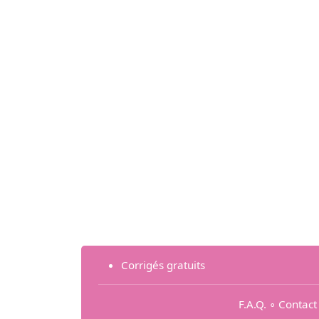
Corrigés gratuits
F.A.Q.
∘
Contact