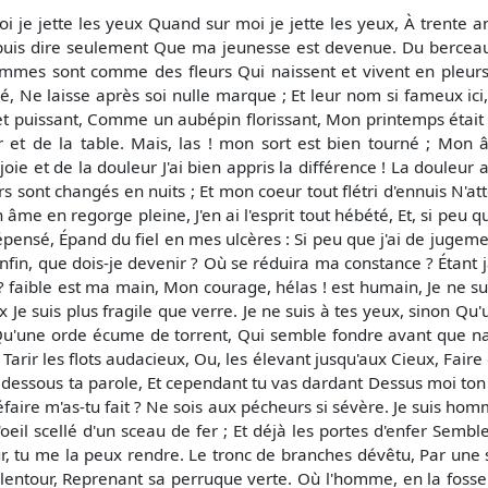
je jette les yeux Quand sur moi je jette les yeux, À trente 
e puis dire seulement Que ma jeunesse est devenue. Du berceau
ommes sont comme des fleurs Qui naissent et vivent en pleurs
lé, Ne laisse après soi nulle marque ; Et leur nom si fameux ici,
 puissant, Comme un aubépin florissant, Mon printemps était d
 et de la table. Mais, las ! mon sort est bien tourné ; Mon 
joie et de la douleur J'ai bien appris la différence ! La douleu
s sont changés en nuits ; Et mon coeur tout flétri d'ennuis N'a
 âme en regorge pleine, J'en ai l'esprit tout hébété, Et, si peu qu
pensé, Épand du fiel en mes ulcères : Si peu que j'ai de jug
Enfin, que dois-je devenir ? Où se réduira ma constance ? Étant j
? faible est ma main, Mon courage, hélas ! est humain, Je ne su
x Je suis plus fragile que verre. Je ne suis à tes yeux, sinon Q
 Qu'une orde écume de torrent, Qui semble fondre avant que naît
rir les flots audacieux, Ou, les élevant jusqu'aux Cieux, Faire d
oug dessous ta parole, Et cependant tu vas dardant Dessus moi to
défaire m'as-tu fait ? Ne sois aux pécheurs si sévère. Je suis ho
l'oeil scellé d'un sceau de fer ; Et déjà les portes d'enfer Semb
ur, tu me la peux rendre. Le tronc de branches dévêtu, Par une 
lentour, Reprenant sa perruque verte. Où l'homme, en la fosse