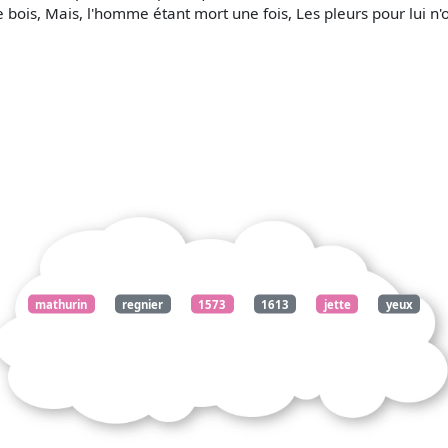
e bois, Mais, l'homme étant mort une fois, Les pleurs pour lui n'o
mathurin
regnier
1573
1613
jette
yeux