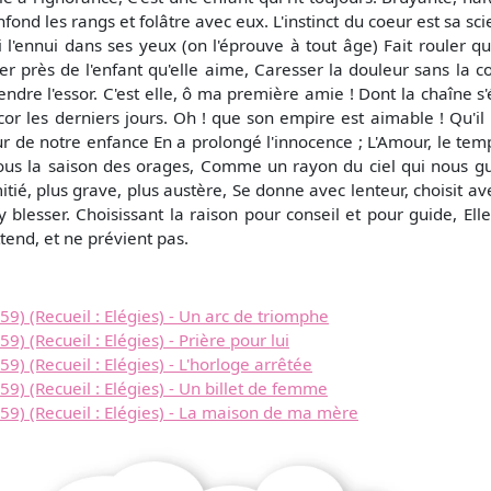
ond les rangs et folâtre avec eux. L'instinct du coeur est sa sci
 Si l'ennui dans ses yeux (on l'éprouve à tout âge) Fait rouler q
er près de l'enfant qu'elle aime, Caresser la douleur sans la
rendre l'essor. C'est elle, ô ma première amie ! Dont la chaîne s
encor les derniers jours. Oh ! que son empire est aimable ! Qu'i
pur de notre enfance En a prolongé l'innocence ; L'Amour, le tem
ous la saison des orages, Comme un rayon du ciel qui nous guid
ié, plus grave, plus austère, Se donne avec lenteur, choisit ave
s'y blesser. Choisissant la raison pour conseil et pour guide, El
ttend, et ne prévient pas.
(Recueil : Elégies) - Un arc de triomphe
Recueil : Elégies) - Prière pour lui
(Recueil : Elégies) - L'horloge arrêtée
(Recueil : Elégies) - Un billet de femme
 (Recueil : Elégies) - La maison de ma mère