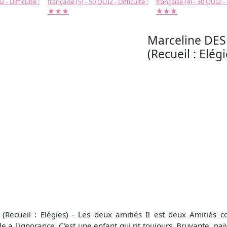
 - Difficulté :
française (5) - 50 QUIZ - Difficulté :
française (4) - 30 QUIZ - 
★★★
★★★
Marceline DE
(Recueil : Elég
ecueil : Elégies) - Les deux amitiés Il est deux Amitiés 
e a l'ignorance, C'est une enfant qui rit toujours. Bruyante, naï