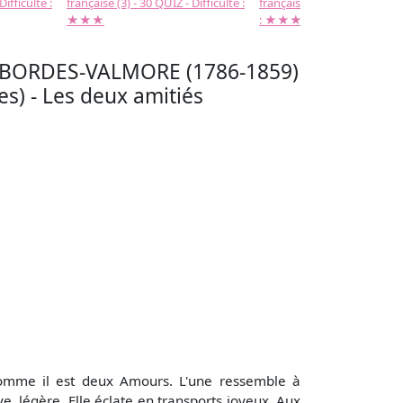
Difficulté :
française (3) - 30 QUIZ - Difficulté :
française (2) -( 20 QUIZ - Dif
★★★
: ★★★
SBORDES-VALMORE (1786-1859)
ies) - Les deux amitiés
comme il est deux Amours. L'une ressemble à
ve, légère, Elle éclate en transports joyeux. Aux