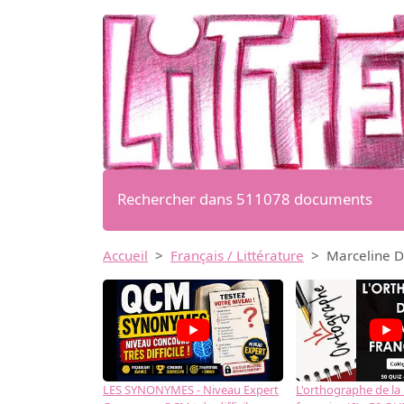
Rechercher dans 511078 documents
Accueil
Français / Littérature
Marceline D
LES SYNONYMES - Niveau Expert
L'orthographe de la