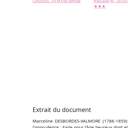
Concours - QCM très difficile
française (6) - 50 QUIZ
★★★
Extrait du document
Marceline DESBORDES-VALMORE (1786-1859) (R
l'imprudence ; Faite pour l'âge heureux dont ell