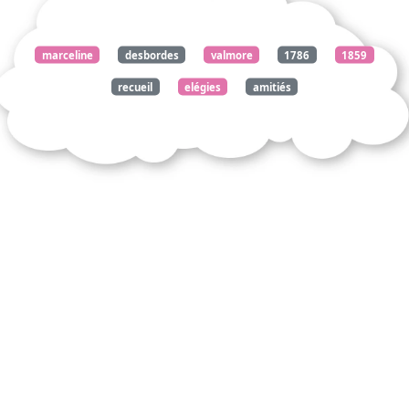
marceline
desbordes
valmore
1786
1859
recueil
elégies
amitiés