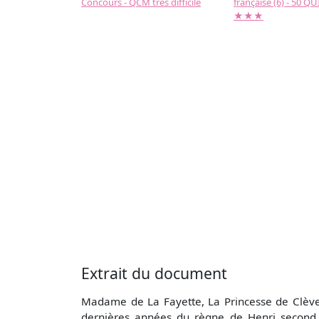
Concours - QCM très difficile
française (6) - 50 QUIZ
★★★
Extrait du document
Madame de La Fayette, La Princesse de Clèves 
dernières années du règne de Henri second. 