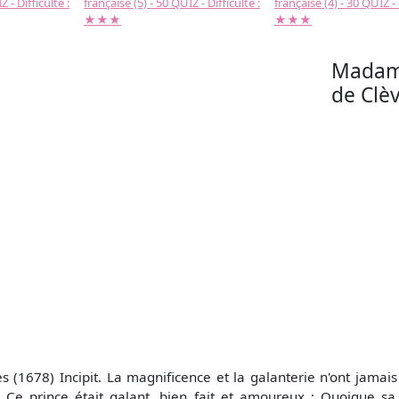
 - Difficulté :
française (5) - 50 QUIZ - Difficulté :
française (4) - 30 QUIZ - 
★★★
★★★
Madame
de Clèv
(1678) Incipit. La magnificence et la galanterie n'ont jamais
Ce prince était galant, bien fait et amoureux ; Quoique sa