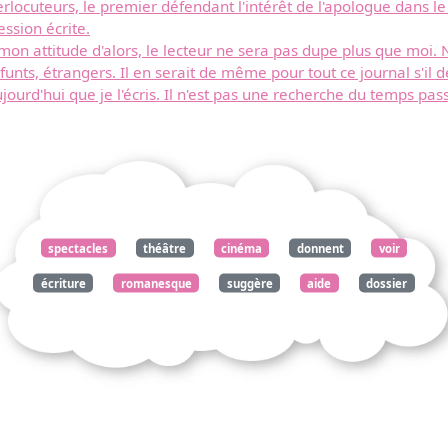
locuteurs, le premier défendant l'intérêt de l'apologue dans le 
ssion écrite.
mon attitude d'alors, le lecteur ne sera pas dupe plus que moi
nts, étrangers. Il en serait de même pour tout ce journal s'il dev
aujourd'hui que je l'écris. Il n'est pas une recherche du temps pa
spectacles
théâtre
cinéma
donnent
voir
écriture
romanesque
suggère
aide
dossier
expériences
lecteur
spectateur
réfléchirez
intérêt
limites
formes