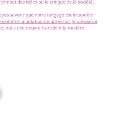
combat des idées ou la critique de la société,
. Nous savons que notre langage est incapable
ait être la notation de qui je fus. Je préciserai
ssé, mais une oeuvre d'art dont la matière-