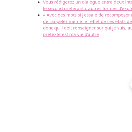
Vous rédigerez un dialogue entre deux inter
le second préférant d'autres formes d'expre
« Avec des mots si j'essaie de recomposer 
de rappeler même le reflet de ces états défu
donc qu'il doit renseigner sur qui je suis, 
prétexte est ma vie d'autre