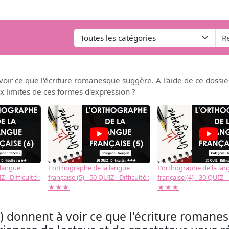
voir ce que l'écriture romanesque suggère. A l'aide de ce dossie
aux limites de ces formes d'expression ?
 langue
L'orthographe de la langue
L'orthographe de la la
 - Difficulté :
française (5) - 50 QUIZ - Difficulté :
française (4) - 30 QUIZ - 
★★★
★★★
) donnent à voir ce que l'écriture romanes