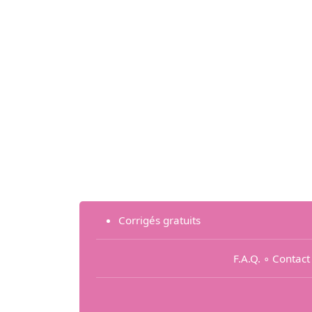
Corrigés gratuits
F.A.Q.
∘
Contact