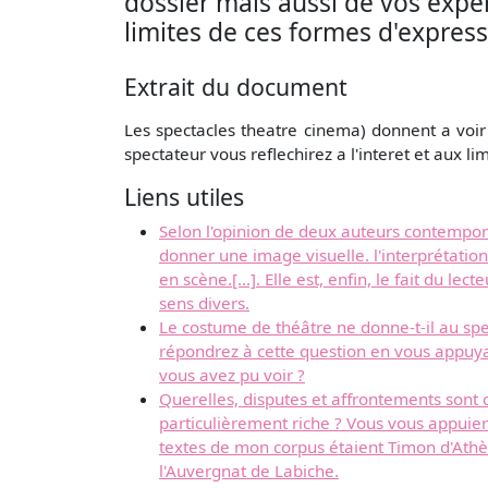
dossier mais aussi de vos expéri
limites de ces formes d'express
Extrait du document
Les spectacles theatre cinema) donnent a voir
spectateur vous reflechirez a l'interet et aux l
Liens utiles
Selon l'opinion de deux auteurs contemporai
donner une image visuelle. l'interprétation d
en scène.[...]. Elle est, enfin, le fait du l
sens divers.
Le costume de théâtre ne donne-t-il au spe
répondrez à cette question en vous appuyant
vous avez pu voir ?
Querelles, disputes et affrontements sont c
particulièrement riche ? Vous vous appuiere
textes de mon corpus étaient Timon d'Ath
l'Auvergnat de Labiche.