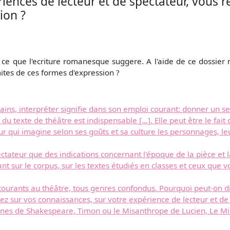
ences de lecteur et de spectateur, vous réf
ion ?
 ce que l'ecriture romanesque suggere. A l'aide de ce dossier 
imites de ces formes d'expression ?
ns, interpréter signifie dans son emploi courant: donner un sens
u texte de théâtre est indispensable [...]. Elle peut être le fait d
ecteur qui imagine selon ses goûts et sa culture les personnages, l
ctateur que des indications concernant l'époque de la pièce et 
 sur le corpus, sur les textes étudiés en classes et ceux que vo
ourants au théâtre, tous genres confondus. Pourquoi peut-on dire
z sur vos connaissances, sur votre expérience de lecteur et de s
ènes de Shakespeare, Timon ou le Misanthrope de Lucien, Le Mi