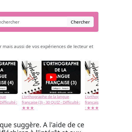
Chercher
r mais aussi de vos expériences de lecteur et
→
ngue
L'orthographe de la langue
L'orthographe de la langue
Difficulté :
française (3) - 30 QUIZ - Difficulté :
française (2) -( 20 QUIZ - Dif
★★★
: ★★★
que suggère. A l'aide de ce