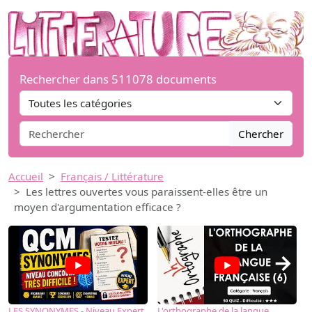
Rechercher dans 511078 documents
Chercher
Accueil
Français / Littérature
Les lettres ouvertes vous paraissent-elles être un
moyen d'argumentation efficace ?
→
LES SYNONYMES - Niveau Expert
L'orthographe de la langue
L