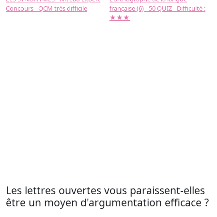
Concours - QCM très difficile
française (6) - 50 QUIZ - Difficulté :
f
★★★
Les lettres ouvertes vous paraissent-elles
être un moyen d'argumentation efficace ?