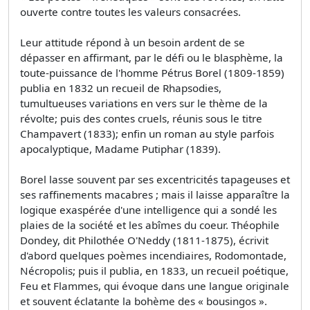
ouverte contre toutes les valeurs consacrées.
Leur attitude répond à un besoin ardent de se
dépasser en affirmant, par le défi ou le blasphème, la
toute-puissance de l'homme Pétrus Borel (1809-1859)
publia en 1832 un recueil de Rhapsodies,
tumultueuses variations en vers sur le thème de la
révolte; puis des contes cruels, réunis sous le titre
Champavert (1833); enfin un roman au style parfois
apocalyptique, Madame Putiphar (1839).
Borel lasse souvent par ses excentricités tapageuses et
ses raffinements macabres ; mais il laisse apparaître la
logique exaspérée d'une intelligence qui a sondé les
plaies de la société et les abîmes du coeur. Théophile
Dondey, dit Philothée O'Neddy (1811-1875), écrivit
d'abord quelques poèmes incendiaires, Rodomontade,
Nécropolis; puis il publia, en 1833, un recueil poétique,
Feu et Flammes, qui évoque dans une langue originale
et souvent éclatante la bohème des « bousingos ».