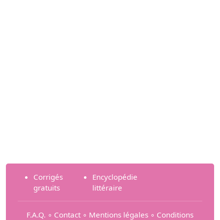
Corrigés
Encyclopédie
gratuits
littéraire
F.A.Q.
∘
Contact
∘
Mentions légales
∘
Conditions