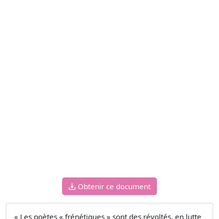
Obtenir ce document
« Les poètes « frénétiques » sont des révoltés, en lutte