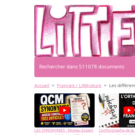
Rechercher dans 511078 documents
Accueil
Français / Littérature
Les différen
LES SYNONYMES - Niveau Expert
L'orthographe de la