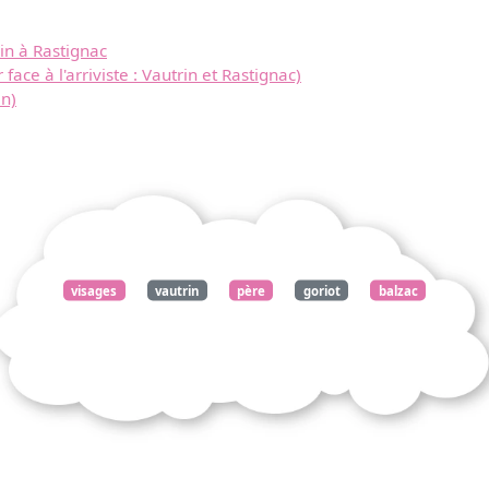
in à Rastignac
face à l'arriviste : Vautrin et Rastignac)
in)
visages
vautrin
père
goriot
balzac