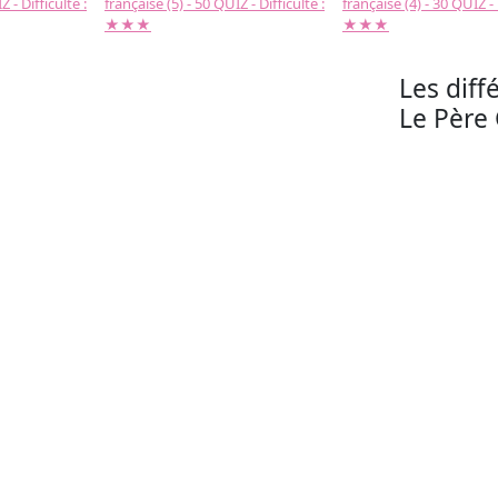
 - Difficulté :
française (5) - 50 QUIZ - Difficulté :
française (4) - 30 QUIZ - 
★★★
★★★
Les diff
Le Père 