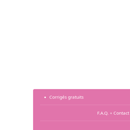
Corrigés gratuits
F.A.Q.
∘
Contact