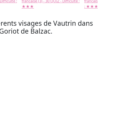
Difficulté :
française (3) - 30 QUIZ - Difficulté :
française (2) -( 20 QUIZ - Dif
★★★
: ★★★
érents visages de Vautrin dans
Goriot de Balzac.