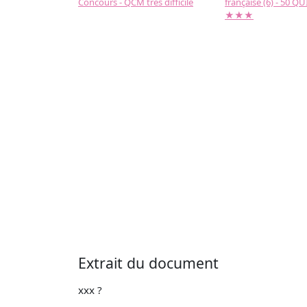
Concours - QCM très difficile
française (6) - 50 QUIZ
★★★
Extrait du document
xxx ?