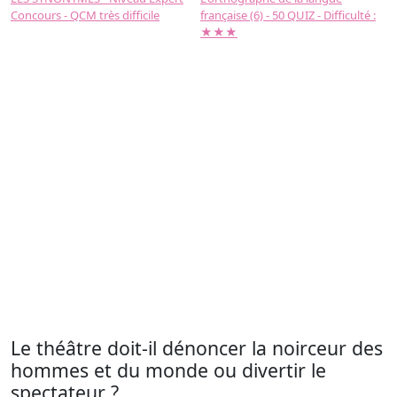
Concours - QCM très difficile
française (6) - 50 QUIZ - Difficulté :
f
★★★
Le théâtre doit-il dénoncer la noirceur des
hommes et du monde ou divertir le
spectateur ?