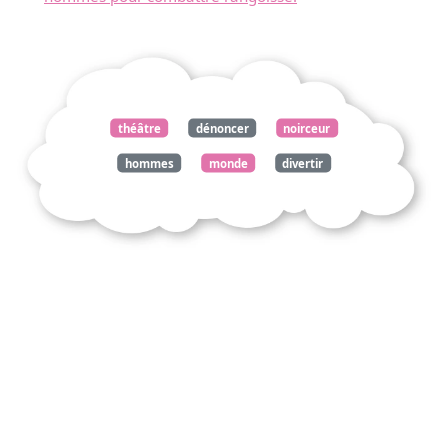
théâtre
dénoncer
noirceur
hommes
monde
divertir
spectateur