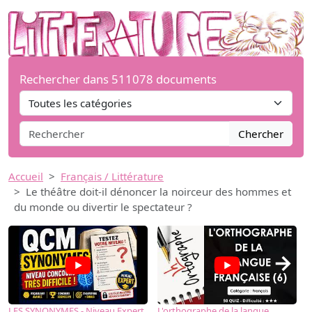
Rechercher dans 511078 documents
Chercher
Accueil
Français / Littérature
Le théâtre doit-il dénoncer la noirceur des hommes et
du monde ou divertir le spectateur ?
→
LES SYNONYMES - Niveau Expert
L'orthographe de la langue
L