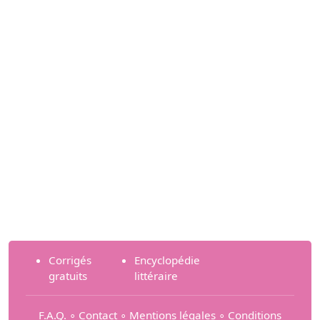
Corrigés
Encyclopédie
gratuits
littéraire
F.A.Q.
∘
Contact
∘
Mentions légales
∘
Conditions