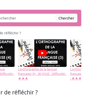
Chercher
de réfléchir ?
→
ngue
L'orthographe de la langue
L'orthographe de la langue
Difficulté :
française (3) - 30 QUIZ - Difficulté :
française (2) -( 20 QUIZ - Dif
★★★
: ★★★
r de réfléchir ?