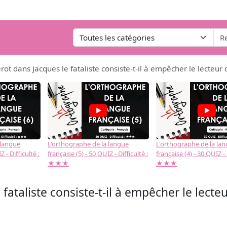
erot dans Jacques le fataliste consiste-t-il à empêcher le lecteur 
 langue
L'orthographe de la langue
L'orthographe de la la
 - Difficulté :
française (5) - 50 QUIZ - Difficulté :
française (4) - 30 QUIZ - 
★★★
★★★
fataliste consiste-t-il à empêcher le lecteu