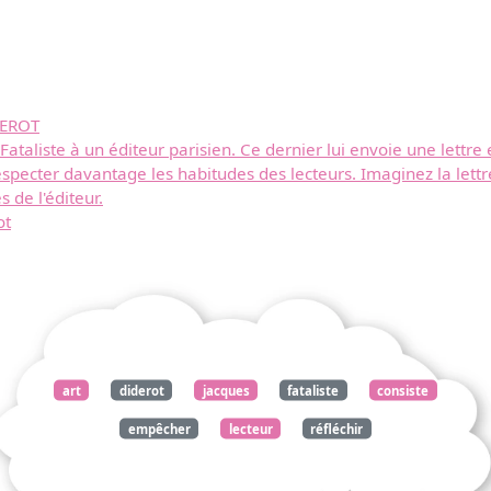
DEROT
ataliste à un éditeur parisien. Ce dernier lui envoie une lettre 
respecter davantage les habitudes des lecteurs. Imaginez la lettr
 de l'éditeur.
ot
art
diderot
jacques
fataliste
consiste
empêcher
lecteur
réfléchir