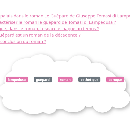
des palais dans le roman Le Guépard de Giuseppe Tomasi di Lamp
actériser le roman le guépard de Tomasi di Lampedusa ?
ue, dans le roman, l'espace échappe au temps ?
uépard est un roman de la décadence ?
a conclusion du roman ?
lampedusa
guépard
roman
esthétique
baroque