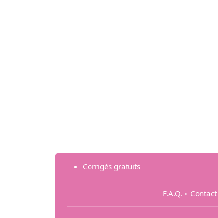
Corrigés gratuits
F.A.Q.
∘
Contact