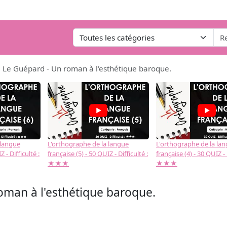
Le Guépard - Un roman à l'esthétique baroque.
 langue
L'orthographe de la langue
L'orthographe de la la
 - Difficulté :
française (5) - 50 QUIZ - Difficulté :
française (4) - 30 QUIZ - 
★★★
★★★
man à l'esthétique baroque.