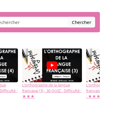
Chercher
→
ngue
L'orthographe de la langue
L'orthographe de la langue
Difficulté :
française (3) - 30 QUIZ - Difficulté :
française (2) -( 20 QUIZ - Dif
★★★
: ★★★