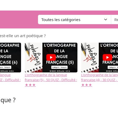
st-elle un art poétique ?
 langue
L'orthographe de la langue
L'orthographe de la la
 - Difficulté :
française (5) - 50 QUIZ - Difficulté :
française (4) - 30 QUIZ - 
★★★
★★★
ique ?