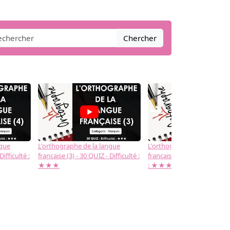
Chercher
→
ngue
L'orthographe de la langue
L'orthographe de la langue
Difficulté :
française (3) - 30 QUIZ - Difficulté :
française (2) -( 20 QUIZ - Dif
★★★
: ★★★