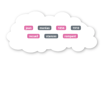
jean
moréas
1856
1910
recueil
stances
rompant
soudain
deuil