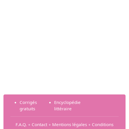
Corrigés
Encyclopédie
gratuits
littéraire
F.A.Q.
∘
Contact
∘
Mentions légales
∘
Conditions