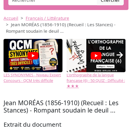
Chercher
Accueil
Français / Littérature
Jean MORÉAS (1856-1910) (Recueil : Les Stances) -
Rompant soudain le deuil ...
→
LES SYNONYMES - Niveau Expert
L'orthographe de la langue
L
Concours - QCM très difficile
française (6) - 50 QUIZ - Difficulté :
f
★★★
Jean MORÉAS (1856-1910) (Recueil : Les
Stances) - Rompant soudain le deuil ...
Extrait du document