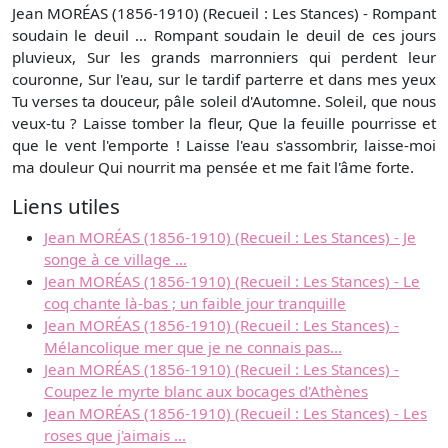
Jean MORÉAS (1856-1910) (Recueil : Les Stances) - Rompant
soudain le deuil ... Rompant soudain le deuil de ces jours
pluvieux, Sur les grands marronniers qui perdent leur
couronne, Sur l'eau, sur le tardif parterre et dans mes yeux
Tu verses ta douceur, pâle soleil d'Automne. Soleil, que nous
veux-tu ? Laisse tomber la fleur, Que la feuille pourrisse et
que le vent l'emporte ! Laisse l'eau s'assombrir, laisse-moi
ma douleur Qui nourrit ma pensée et me fait l'âme forte.
Liens utiles
Jean MORÉAS (1856-1910) (Recueil : Les Stances) - Je
songe à ce village ...
Jean MORÉAS (1856-1910) (Recueil : Les Stances) - Le
coq chante là-bas ; un faible jour tranquille
Jean MORÉAS (1856-1910) (Recueil : Les Stances) -
Mélancolique mer que je ne connais pas...
Jean MORÉAS (1856-1910) (Recueil : Les Stances) -
Coupez le myrte blanc aux bocages d'Athènes
Jean MORÉAS (1856-1910) (Recueil : Les Stances) - Les
roses que j'aimais ...