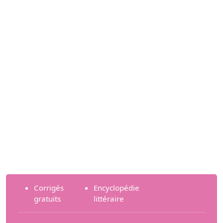
Corrigés
Encyclopédie
gratuits
littéraire