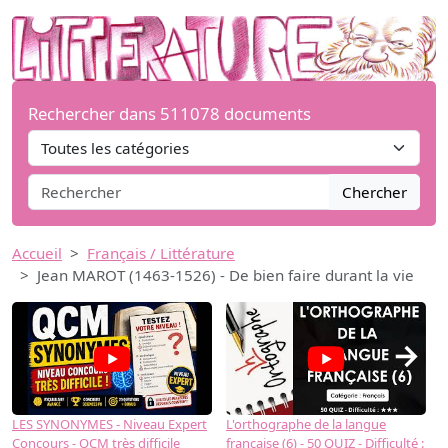
Rechercher dans 511078 documents
Chercher
Accueil
Français / Littérature
Jean MAROT (1463-1526) - De bien faire durant la vie
→
LES SYNONYMES - Niveau Expert
L'orthographe de la langue
L
Concours - QCM très difficile
française (6) - 50 QUIZ - Difficulté :
f