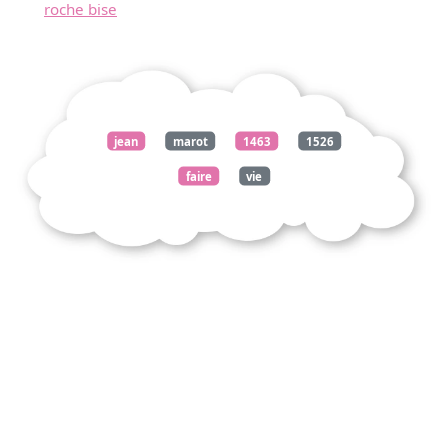
roche bise
jean
marot
1463
1526
faire
vie