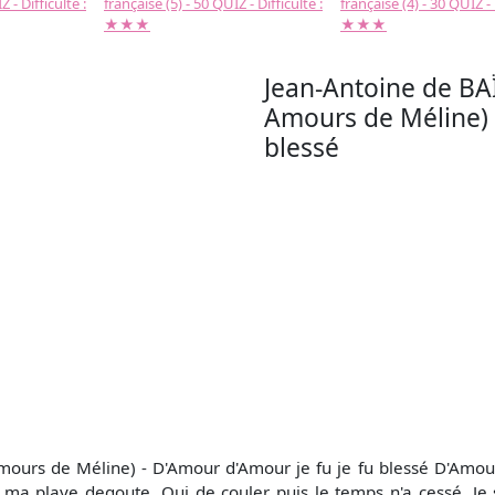
 - Difficulté :
française (5) - 50 QUIZ - Difficulté :
française (4) - 30 QUIZ - 
★★★
★★★
Jean-Antoine de BAÏ
Amours de Méline) 
blessé
mours de Méline) - D'Amour d'Amour je fu je fu blessé D'Amour
 ma playe degoute, Qui de couler puis le temps n'a cessé. Je 