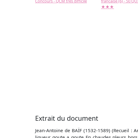
Concours - QCM très difficile
française (6) - 50 QUIZ
★★★
Extrait du document
Jean-Antoine de BAÏF (1532-1589) (Recueil : A
liqueur goute a goute En chaudes pleurs hors