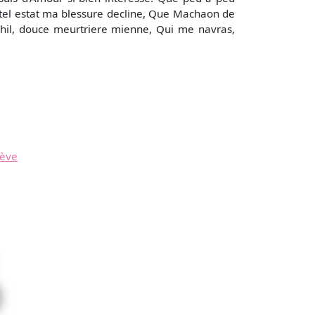
n tel estat ma blessure decline, Que Machaon de
Achil, douce meurtriere mienne, Qui me navras,
lève