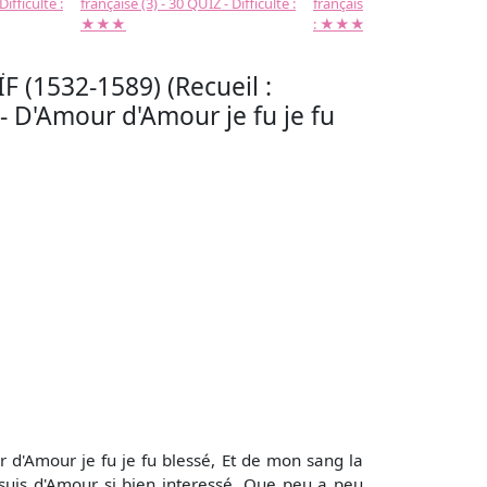
Difficulté :
française (3) - 30 QUIZ - Difficulté :
française (2) -( 20 QUIZ - Dif
★★★
: ★★★
F (1532-1589) (Recueil :
- D'Amour d'Amour je fu je fu
 d'Amour je fu je fu blessé, Et de mon sang la
suis d'Amour si bien interessé. Que peu a peu