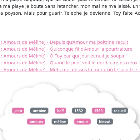
'a ma playe je boute Sans l'etancher, mon mal ne m'a laissé. E
 la poyson. Mais pour guarir, Telephe je devienne, Toy faite 
 : Amours de Méline) - Depuis qu'Amour ma poitrine recuit
: Amours de Méline) - Quiconque fit d'Amour la pourtraiture
 Amours de Méline) - Ô Toy par qui jour et nuit je soupir
 Amours de Méline) - Quand le pilot voit le nord luire ès cieux
: Amours de Méline) - Mets-moi dessus la mer d'où le soleil se 
jean
antoine
baïf
1532
1589
recueil
amours
méline
amour
blessé