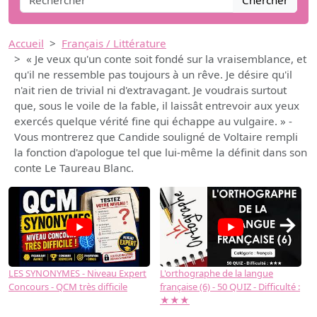
Chercher
Accueil
Français / Littérature
« Je veux qu'un conte soit fondé sur la vraisemblance, et
qu'il ne ressemble pas toujours à un rêve. Je désire qu'il
n'ait rien de trivial ni d'extravagant. Je voudrais surtout
que, sous le voile de la fable, il laissât entrevoir aux yeux
exercés quelque vérité fine qui échappe au vulgaire. » -
Vous montrerez que Candide souligné de Voltaire rempli
la fonction d'apologue tel que lui-même la définit dans son
conte Le Taureau Blanc.
→
LES SYNONYMES - Niveau Expert
L'orthographe de la langue
L
Concours - QCM très difficile
française (6) - 50 QUIZ - Difficulté :
f
★★★