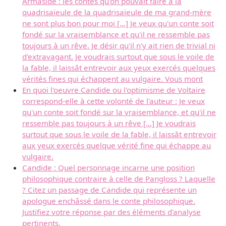
Armaside : les contes qu'on pouvait faire à la
quadrisaïeule de la quadrisaïeule de ma grand-mère
ne sont plus bon pour moi [...] Je veux qu'un conte soit
fondé sur la vraisemblance et qu'il ne ressemble pas
toujours à un rêve. Je désir qu'il n'y ait rien de trivial ni
d'extravagant. Je voudrais surtout que sous le voile de
la fable, il laissât entrevoir aux yeux exercés quelques
vérités fines qui échappent au vulgaire. Vous mont
En quoi l'oeuvre Candide ou l'optimisme de Voltaire
correspond-elle à cette volonté de l'auteur : Je veux
qu'un conte soit fondé sur la vraisemblance, et qu'il ne
ressemble pas toujours à un rêve [...] Je voudrais
surtout que sous le voile de la fable, il laissât entrevoir
aux yeux exercés quelque vérité fine qui échappe au
vulgaire.
Candide : Quel personnage incarne une position
philosophique contraire à celle de Pangloss ? Laquelle
? Citez un passage de Candide qui représente un
apologue enchâssé dans le conte philosophique.
Justifiez votre réponse par des éléments d'analyse
pertinents.