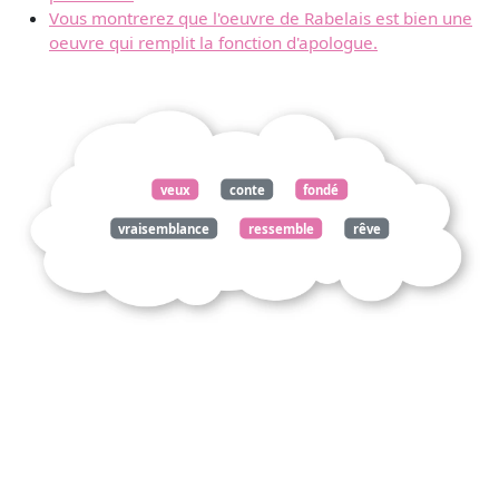
Vous montrerez que l'oeuvre de Rabelais est bien une
oeuvre qui remplit la fonction d'apologue.
veux
conte
fondé
vraisemblance
ressemble
rêve
désire
trivial
extravagant
voudrais
voile
fable
laissât
entrevoir
yeux
exercés
vérité