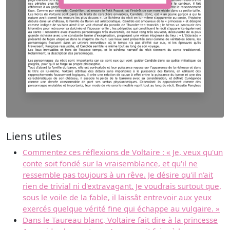
Liens utiles
Commentez ces réflexions de Voltaire : « Je, veux qu'un
conte soit fondé sur la vraisemblance, et qu'il ne
ressemble pas toujours à un rêve. Je désire qu'il n'ait
rien de trivial ni d'extravagant. Je voudrais surtout que,
sous le voile de la fable, il laissât entrevoir aux yeux
exercés quelque vérité fine qui échappe au vulgaire. »
Dans le Taureau blanc, Voltaire fait dire à la princesse