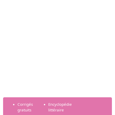
Corrigés
Encyclopédie
gratuits
littéraire