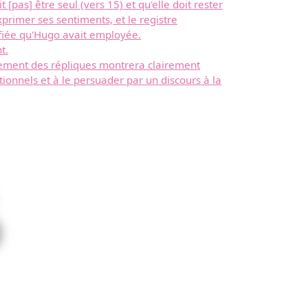
[pas] être seul (vers 15) et qu'elle doit rester
xprimer ses sentiments, et le registre
ifiée qu'Hugo avait employée.
t.
nement des répliques montrera clairement
onnels et à le persuader par un discours à la