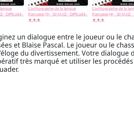
 langue
L'orthographe de la langue
L'orthographe de la la
 - Difficulté :
française (5) - 50 QUIZ - Difficulté :
française (4) - 30 QUIZ - 
★★★
★★★
inez un dialogue entre le joueur ou le c
ées et Blaise Pascal. Le joueur ou le chass
 l'éloge du divertissement. Votre dialogue 
bératif très marqué et utiliser les procédé
uader.