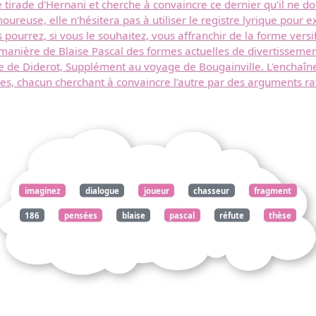
 tirade d'Hernani et cherche à convaincre ce dernier qu'il ne doit 
reuse, elle n'hésitera pas à utiliser le registre lyrique pour e
pourrez, si vous le souhaitez, vous affranchir de la forme vers
anière de Blaise Pascal des formes actuelles de divertissemen
te de Diderot, Supplément au voyage de Bougainville. L'enchaî
, chacun cherchant à convaincre l'autre par des arguments rati
imaginez
dialogue
joueur
chasseur
fragment
186
pensées
blaise
pascal
réfute
thèse
éloge
divertissement
présenter
enjeu
délibératif
marqué