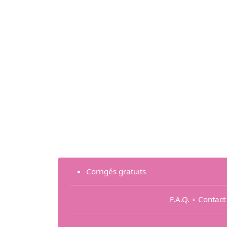
Corrigés gratuits
F.A.Q.
∘
Contact