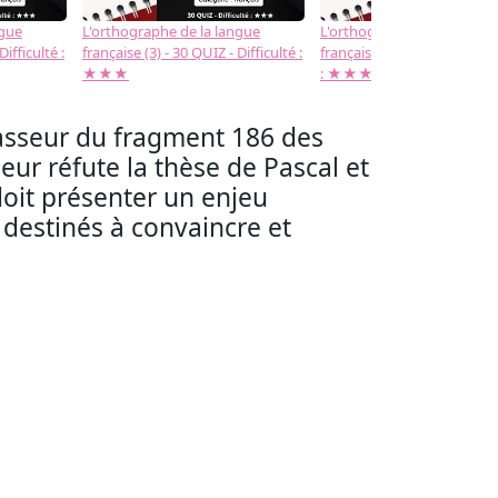
ngue
L'orthographe de la langue
L'orthographe de la langue
Difficulté :
française (3) - 30 QUIZ - Difficulté :
française (2) -( 20 QUIZ - Dif
★★★
: ★★★
hasseur du fragment 186 des
eur réfute la thèse de Pascal et
doit présenter un enjeu
s destinés à convaincre et