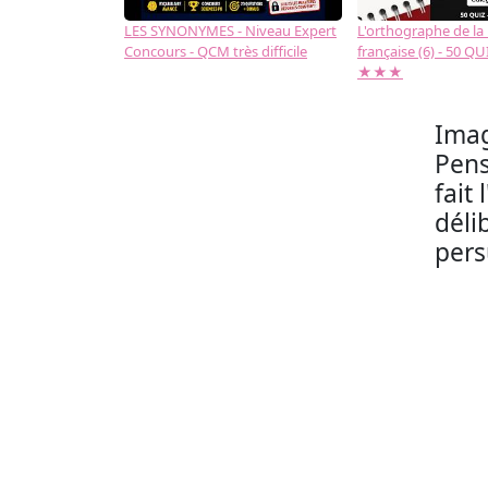
LES SYNONYMES - Niveau Expert
L'orthographe de la
Concours - QCM très difficile
française (6) - 50 QUIZ
★★★
Imag
Pens
fait
déli
pers