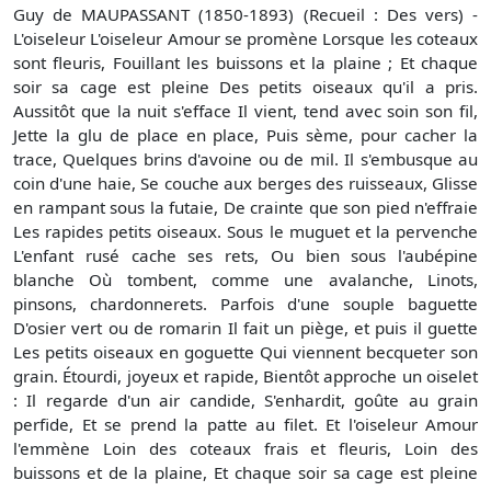
Guy de MAUPASSANT (1850-1893) (Recueil : Des vers) -
L'oiseleur L'oiseleur Amour se promène Lorsque les coteaux
sont fleuris, Fouillant les buissons et la plaine ; Et chaque
soir sa cage est pleine Des petits oiseaux qu'il a pris.
Aussitôt que la nuit s'efface Il vient, tend avec soin son fil,
Jette la glu de place en place, Puis sème, pour cacher la
trace, Quelques brins d'avoine ou de mil. Il s'embusque au
coin d'une haie, Se couche aux berges des ruisseaux, Glisse
en rampant sous la futaie, De crainte que son pied n'effraie
Les rapides petits oiseaux. Sous le muguet et la pervenche
L'enfant rusé cache ses rets, Ou bien sous l'aubépine
blanche Où tombent, comme une avalanche, Linots,
pinsons, chardonnerets. Parfois d'une souple baguette
D'osier vert ou de romarin Il fait un piège, et puis il guette
Les petits oiseaux en goguette Qui viennent becqueter son
grain. Étourdi, joyeux et rapide, Bientôt approche un oiselet
: Il regarde d'un air candide, S'enhardit, goûte au grain
perfide, Et se prend la patte au filet. Et l'oiseleur Amour
l'emmène Loin des coteaux frais et fleuris, Loin des
buissons et de la plaine, Et chaque soir sa cage est pleine