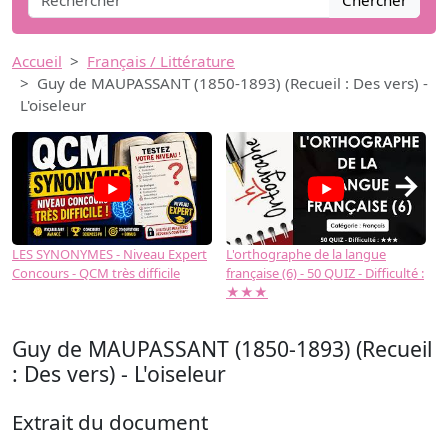
Chercher
Accueil
Français / Littérature
Guy de MAUPASSANT (1850-1893) (Recueil : Des vers) -
L'oiseleur
→
LES SYNONYMES - Niveau Expert
L'orthographe de la langue
L
Concours - QCM très difficile
française (6) - 50 QUIZ - Difficulté :
f
★★★
Guy de MAUPASSANT (1850-1893) (Recueil
: Des vers) - L'oiseleur
Extrait du document