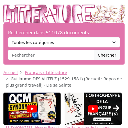
Rechercher dans 511078 documents
Chercher
Accueil
Français / Littérature
Guillaume DES AUTELZ (1529-1581) (Recueil : Repos de
plus grand travail) - De sa Sainte
→
LES SYNONYMES - Niveau Expert
L'orthographe de la langue
L