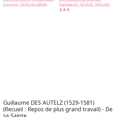
Concours - QCM très difficile
française (6) - 50 QUIZ - Difficulté :
f
★★★
Guillaume DES AUTELZ (1529-1581)
(Recueil : Repos de plus grand travail) - De
sa Sainte