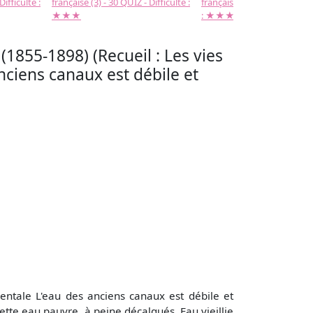
Difficulté :
française (3) - 30 QUIZ - Difficulté :
française (2) -( 20 QUIZ - Dif
★★★
: ★★★
55-1898) (Recueil : Les vies
anciens canaux est débile et
ntale L'eau des anciens canaux est débile et
ette eau pauvre, à peine décalqués, Eau vieillie