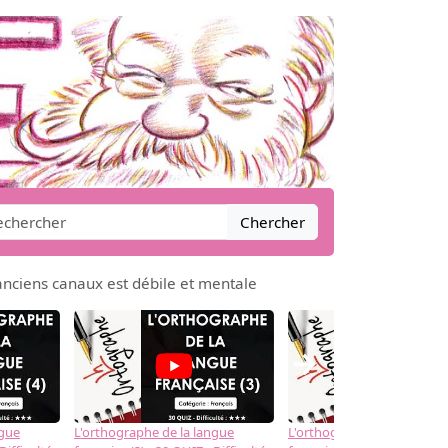
Chercher
anciens canaux est débile et mentale
→
ngue
L'orthographe de la langue
L'orthographe de la langue