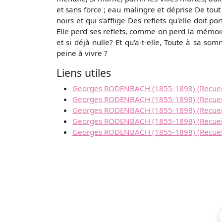
et sans force ; eau malingre et déprise De tout é
noirs et qui s'afflige Des reflets qu'elle doit 
Elle perd ses reflets, comme on perd la mémoire
et si déjà nulle? Et qu'a-t-elle, Toute à sa so
peine à vivre ?
Liens utiles
Georges RODENBACH (1855-1898) (Recueil : 
Georges RODENBACH (1855-1898) (Recueil : L
Georges RODENBACH (1855-1898) (Recueil :
Georges RODENBACH (1855-1898) (Recueil : L
Georges RODENBACH (1855-1898) (Recueil : 