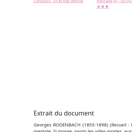
Concours - QCM très difficile
française (6) - 50 QUIZ
★★★
Extrait du document
Georges RODENBACH (1855-1898) (Recueil : Le
mentale, Si morne, parmi les villes mortes, aux