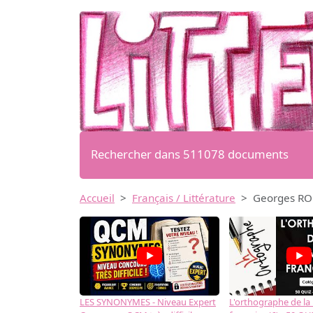
Rechercher dans 511078 documents
Accueil
Français / Littérature
Georges ROD
LES SYNONYMES - Niveau Expert
L'orthographe de la