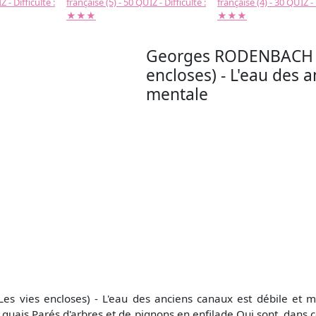
 - Difficulté :
française (5) - 50 QUIZ - Difficulté :
française (4) - 30 QUIZ - 
★★★
★★★
Georges RODENBACH (18
encloses) - L'eau des 
mentale
s vies encloses) - L'eau des anciens canaux est débile et me
 quais Parés d'arbres et de pignons en enfilade Qui sont, dans c