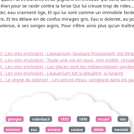
lan pour se raidir contre la brise Qui lui creuse trop de rides..
porter, eau vraiment lige, Et qui lui sont comme un immobile far
, Et les délaie en de confus mirages gris. Eau si dolente, au p
mnolence, à ses songes aigris, Pour n'être ainsi plus qu'un traî
Les vies encloses) - L'aquarium, toujours frissonnant, est étr
es vies encloses) - Toute une vie en nous, non visible, circul
 Les vies encloses) - Les glaces sont les mélancoliques gardi
es vies encloses) - L'aquarium est si bleuâtre, si lunaire
Le règne du silence) - Les pièces d'eau, songeant dans les par
georges
rodenbach
1855
1898
recueil
vies
encloses
eau
anciens
canaux
débile
mentale