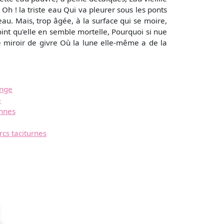
. Oh ! la triste eau Qui va pleurer sous les ponts
deau. Mais, trop âgée, à la surface qui se moire,
oint qu'elle en semble mortelle, Pourquoi si nue
tre miroir de givre Où la lune elle-même a de la
ange
e
ennes
cs taciturnes