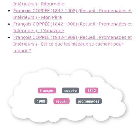
Intérieurs.) - Ritournelle
François COPPÉE (1842-1908) (Recueil : Promenades et
Intérieurs.) - Mon Père
François COPPÉE (1842-1908) (Recueil : Promenades et
Intérieurs.) - L'Amazone
François COPPÉE (1842-1908) (Recueil : Promenades et
Intérieurs.) - Est-ce que les oiseaux se cachent pour
mourir ?
françois
coppée
1842
1908
recueil
promenades
intérieurs
noces
samedi
amuse