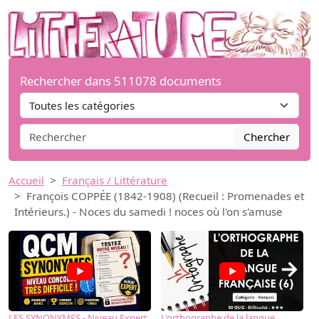
Rechercher dans 511078 documents
Chercher
Accueil
Français / Littérature
François COPPÉE (1842-1908) (Recueil : Promenades et
Intérieurs.) - Noces du samedi ! noces où l'on s'amuse
→
LES SYNONYMES - Niveau Expert
L'orthographe de la langue
L