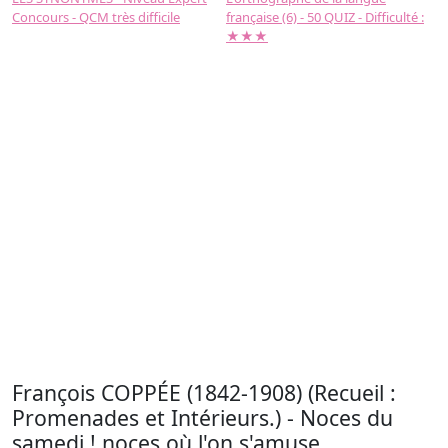
Concours - QCM très difficile
française (6) - 50 QUIZ - Difficulté :
f
★★★
François COPPÉE (1842-1908) (Recueil :
Promenades et Intérieurs.) - Noces du
samedi ! noces où l'on s'amuse