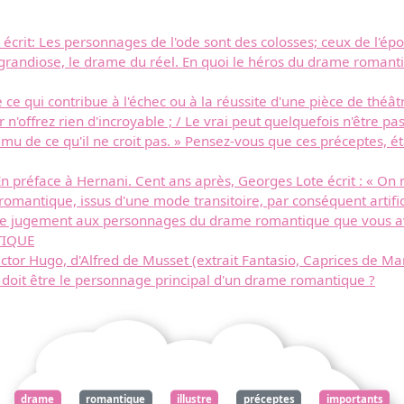
écrit: Les personnages de l'ode sont des colosses; ceux de l'é
 grandiose, le drame du réel. En quoi le héros du drame romanti
 ce qui contribue à l'échec ou à la réussite d'une pièce de théâ
teur n'offrez rien d'incroyable ; / Le vrai peut quelquefois n'être
 ému de ce qu'il ne croit pas. » Pensez-vous que ces préceptes, é
n préface à Hernani. Cent ans après, Georges Lote écrit : « On
romantique, issus d'une mode transitoire, par conséquent artifici
 ce jugement aux personnages du drame romantique que vous ave
TIQUE
ctor Hugo, d'Alfred de Musset (extrait Fantasio, Caprices de Ma
ue doit être le personnage principal d'un drame romantique ?
drame
romantique
illustre
préceptes
importants