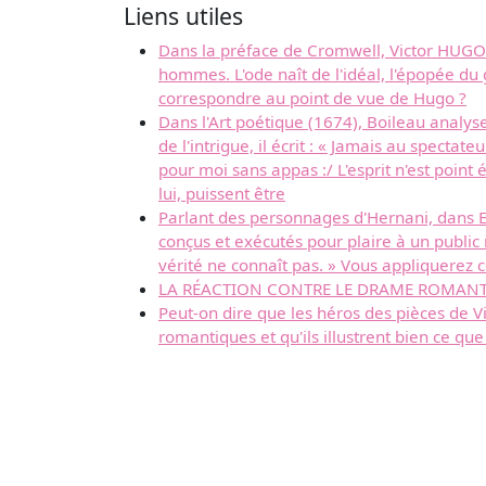
Liens utiles
Dans la préface de Cromwell, Victor HUGO 
hommes. L'ode naît de l'idéal, l'épopée du
correspondre au point de vue de Hugo ?
Dans l'Art poétique (1674), Boileau analyse
de l'intrigue, il écrit : « Jamais au specta
pour moi sans appas :/ L'esprit n'est point
lui, puissent être
Parlant des personnages d'Hernani, dans E
conçus et exécutés pour plaire à un public 
vérité ne connaît pas. » Vous appliquerez
LA RÉACTION CONTRE LE DRAME ROMAN
Peut-on dire que les héros des pièces de Vi
romantiques et qu'ils illustrent bien ce q