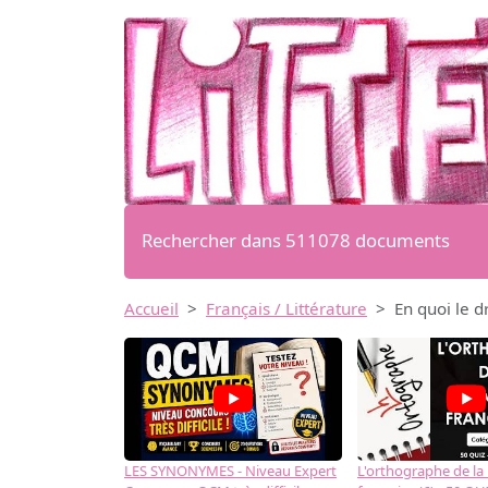
Rechercher dans 511078 documents
Accueil
Français / Littérature
En quoi le d
LES SYNONYMES - Niveau Expert
L'orthographe de la