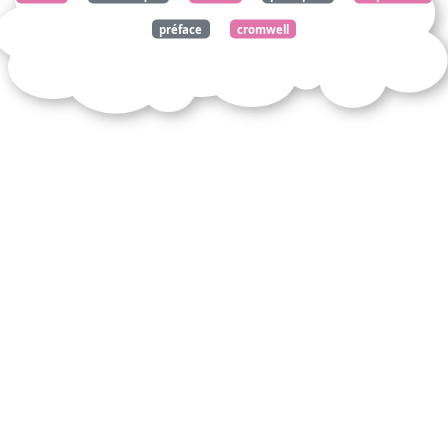
préface
cromwell