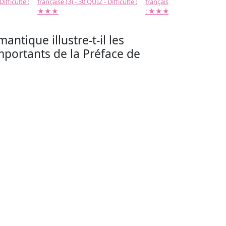
Difficulté :
française (3) - 30 QUIZ - Difficulté :
française (2) -( 20 QUIZ - Dif
★★★
: ★★★
ntique illustre-t-il les
mportants de la Préface de