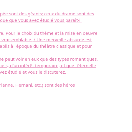
popée sont des géants; ceux du drame sont des
que que vous avez étudié vous paraît-il
tre. Pour le choix du thème et la mise en oeuvre
 pas vraisemblable ;/ Une merveille absurde est
tablis à l'époque du théâtre classique et pour
 ne peut voir en eux que des types romantiques,
els, d'un intérêt temporaire, et que l'éternelle
z étudié et vous le discuterez.
rianne, Hernani, etc.) sont des héros