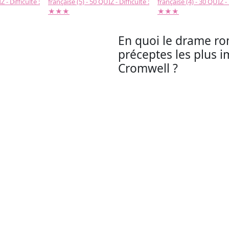
 - Difficulté :
française (5) - 50 QUIZ - Difficulté :
française (4) - 30 QUIZ - 
★★★
★★★
En quoi le drame roma
préceptes les plus i
Cromwell ?