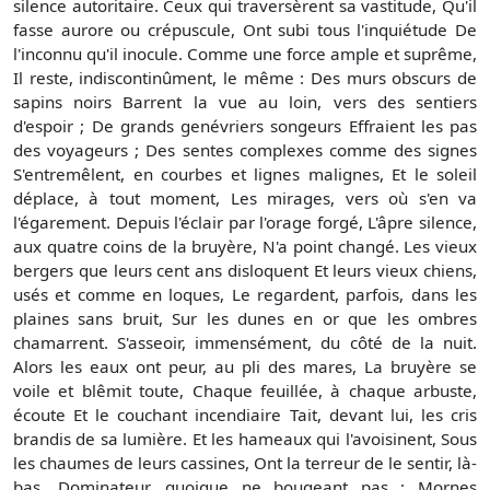
silence autoritaire. Ceux qui traversèrent sa vastitude, Qu'il
fasse aurore ou crépuscule, Ont subi tous l'inquiétude De
l'inconnu qu'il inocule. Comme une force ample et suprême,
Il reste, indiscontinûment, le même : Des murs obscurs de
sapins noirs Barrent la vue au loin, vers des sentiers
d'espoir ; De grands genévriers songeurs Effraient les pas
des voyageurs ; Des sentes complexes comme des signes
S'entremêlent, en courbes et lignes malignes, Et le soleil
déplace, à tout moment, Les mirages, vers où s'en va
l'égarement. Depuis l'éclair par l'orage forgé, L'âpre silence,
aux quatre coins de la bruyère, N'a point changé. Les vieux
bergers que leurs cent ans disloquent Et leurs vieux chiens,
usés et comme en loques, Le regardent, parfois, dans les
plaines sans bruit, Sur les dunes en or que les ombres
chamarrent. S'asseoir, immensément, du côté de la nuit.
Alors les eaux ont peur, au pli des mares, La bruyère se
voile et blêmit toute, Chaque feuillée, à chaque arbuste,
écoute Et le couchant incendiaire Tait, devant lui, les cris
brandis de sa lumière. Et les hameaux qui l'avoisinent, Sous
les chaumes de leurs cassines, Ont la terreur de le sentir, là-
bas, Dominateur, quoique ne bougeant pas ; Mornes