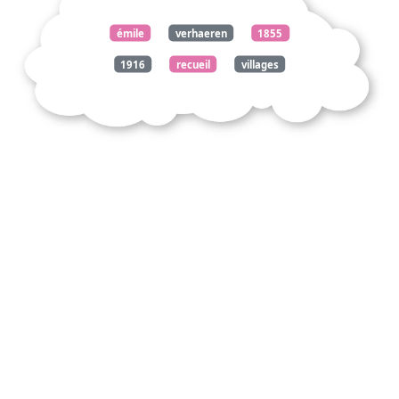
émile
verhaeren
1855
1916
recueil
villages
illusoires
silence