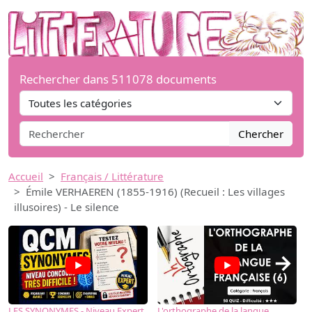
Rechercher dans 511078 documents
Chercher
Accueil
Français / Littérature
Émile VERHAEREN (1855-1916) (Recueil : Les villages
illusoires) - Le silence
→
LES SYNONYMES - Niveau Expert
L'orthographe de la langue
L