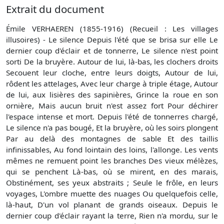
Extrait du document
Émile VERHAEREN (1855-1916) (Recueil : Les villages
illusoires) - Le silence Depuis l'été que se brisa sur elle Le
dernier coup d'éclair et de tonnerre, Le silence n'est point
sorti De la bruyère. Autour de lui, là-bas, les clochers droits
Secouent leur cloche, entre leurs doigts, Autour de lui,
rôdent les attelages, Avec leur charge à triple étage, Autour
de lui, aux lisières des sapinières, Grince la roue en son
ornière, Mais aucun bruit n'est assez fort Pour déchirer
l'espace intense et mort. Depuis l'été de tonnerres chargé,
Le silence n'a pas bougé, Et la bruyère, où les soirs plongent
Par au delà des montagnes de sable Et des taillis
infinissables, Au fond lointain des loins, l'allonge. Les vents
mêmes ne remuent point les branches Des vieux mélèzes,
qui se penchent Là-bas, où se mirent, en des marais,
Obstinément, ses yeux abstraits ; Seule le frôle, en leurs
voyages, L'ombre muette des nuages Ou quelquefois celle,
là-haut, D'un vol planant de grands oiseaux. Depuis le
dernier coup d'éclair rayant la terre, Rien n'a mordu, sur le