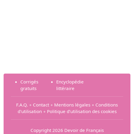
Corrigés
Encyclopédie
gratuits
littéraire
F.A.Q.
∘
Contact
∘
Mentions légales
∘
Conditions
d'utilisation
∘
Politique d’utilisation des cookies
Copyright 2026 Devoir de Français