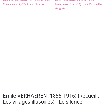
Concours - QCM très difficile
française (6) - 50 QUIZ - Difficulté :
f
★★★
Émile VERHAEREN (1855-1916) (Recueil :
Les villages illusoires) - Le silence