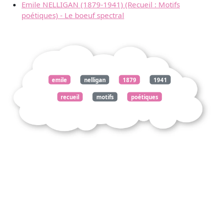
Emile NELLIGAN (1879-1941) (Recueil : Motifs
poétiques) - Le boeuf spectral
emile
nelligan
1879
1941
recueil
motifs
poétiques
thème
sentimental