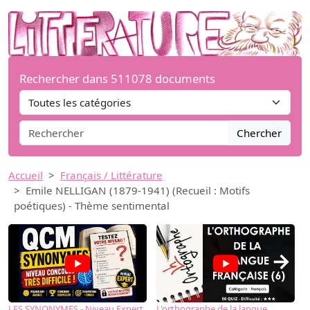
Rechercher dans 511078 documents
Chercher
Accueil
Français / Littérature
Emile NELLIGAN (1879-1941) (Recueil : Motifs
poétiques) - Thème sentimental
→
LES SYNONYMES - Niveau Expert
L'orthographe de la langue
L