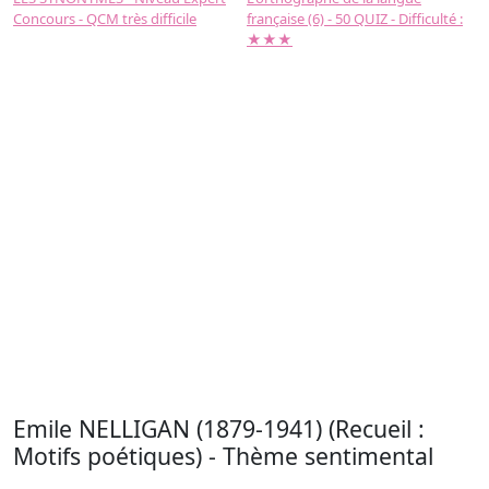
Concours - QCM très difficile
française (6) - 50 QUIZ - Difficulté :
f
★★★
Emile NELLIGAN (1879-1941) (Recueil :
Motifs poétiques) - Thème sentimental