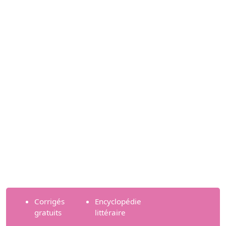
Corrigés
Encyclopédie
gratuits
littéraire