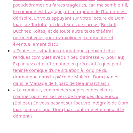
pseudodrames ou farces tragiques, car, me semble-t-il,
le comique est tragique, et la tragédie de l'homme est
dérisoire. En vous appuyant sur votre lecture de Dom
Juan, de Tartuffe, et des textes de corpus (Beckett,
Büchner, Koltes) et de toute autre texte théâtral
pertinent vous pourrez expliquer, commenter et
éventuellement discu
« Toutes les situations dramatiques peuvent être
rendues comiques avec un peu d'adresse ». (Souriau)
Expliquez cette affirmation en précisant à quoi peut
tenir le comique d'une situation à l'origine du
dramatique dans la pièce de Molière, Dom Juan et
dans le Mariage de Figaro de Beaumarchais ?
« Le comique, ennemi des soupirs et des pleurs,
n'admet point en ses vers de tragiques douleurs. »
(Boileau) En vous basant sur l'oeuvre intégrale de Dom
Juan, dites en quoi Dom Juan confirme et en quoi il le
dément ?