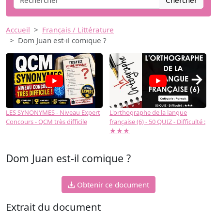
Chercher
Accueil
Français / Littérature
Dom Juan est-il comique ?
→
LES SYNONYMES - Niveau Expert
L'orthographe de la langue
L
Concours - QCM très difficile
française (6) - 50 QUIZ - Difficulté :
f
★★★
Dom Juan est-il comique ?
Obtenir ce document
Extrait du document