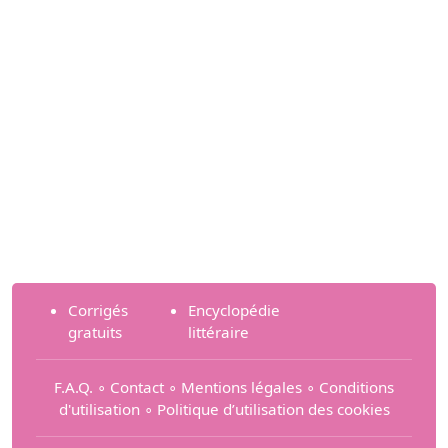
Corrigés
Encyclopédie
gratuits
littéraire
F.A.Q.
∘
Contact
∘
Mentions légales
∘
Conditions
d'utilisation
∘
Politique d’utilisation des cookies