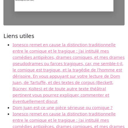
Liens utiles
Ionesco remet en cause la distinction traditionnelle
entre le comique et le tragique : j'ai intitulé mes
comédies antipièces, drames comiques, et mes drames
pseudodrames ou farces tragiques, car, me semble-t-il,
le comique est tragique, et la tragédie de l'homme est
dérisoire. En vous appuyant sur votre lecture de Dom
Juan, de Tartuffe, et des textes de corpus (Beckett,
Bücner, Koltes) et de toute autre texte théâtral
pertinent vous pourrez expliquer, commenter et
éventuellement discut
Dom Juan est-ce une pièce sérieuse ou comique ?
Ionesco remet en cause la distinction traditionnelle
entre le comique et le tragique : j'ai intitulé mes
comédies antipièces, drames comiques, et mes drames