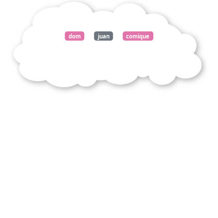
dom
juan
comique