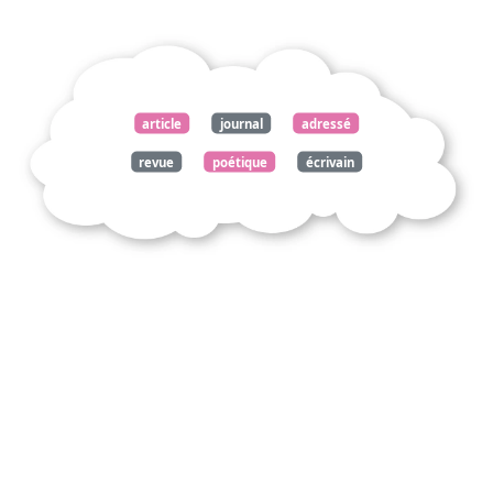
article
journal
adressé
revue
poétique
écrivain
explique
poète
réaliser
objectif
fixé
boris
vian
enfants
partis
sac
brumeux