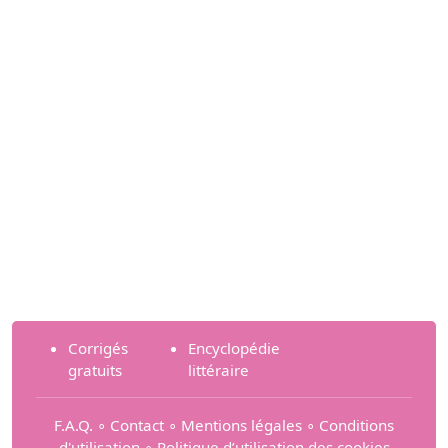
Corrigés
Encyclopédie
gratuits
littéraire
F.A.Q.
∘
Contact
∘
Mentions légales
∘
Conditions
d'utilisation
∘
Politique d’utilisation des cookies