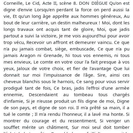
Corneille, Le Cid, Acte II, scène 8. DON DIÈGUE Qu'on est
digne d'envie Lorsqu'en perdant la force on perd aussi la
vie, Et qu'un long âge apprête aux hommes généreux, Au
bout de leur carrière, un destin malheureux ! Moi, dont les
longs travaux ont acquis tant de gloire, Moi, que jadis
partout a suivi la victoire, Je me vois aujourd'hui pour avoir
trop vécu, Recevoir un affront et demeurer vaincu. Ce que
n'a pu jamais combat, siège, embuscade, Ce que n'a pu
jamais Aragon ni Grenade, Ni tous vos ennemis, ni tous
mes envieux, Le comte en votre cour l'a fait presque à vos
yeux, Jaloux de votre choix, et fier de l'avantage Que lui
donnait sur moi l'impuissance de l'âge. Sire, ainsi ces
cheveux blanchis sous le harnois, Ce sang pour vous servir
prodigué tant de fois, Ce bras, jadis l'effroi d'une armèe
ennemie, Descendaient au tombeau tous chargés
d'infamie, Si je n'eusse produit un fils digne de moi, Digne
de son pays, et digne de son roi. Il m'a prêté sa main, il a
tué le comte ; Il m'a rendu l'honneur, il a lavé ma honte. Si
montrer du courage et du ressentiment, Si venger un
soufflet mérite un châtiment, Sur moi seul doit tomber