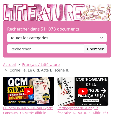
Rechercher dans 511078 documents
Chercher
Accueil
Français / Littérature
Corneille, Le Cid, Acte II, scène 8.
→
LES SYNONYMES - Niveau Expert
L'orthographe de la langue
L
Concours - QCM très difficile
française (6) - 50 QUIZ - Difficulté :
f