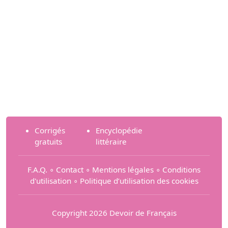
Corrigés
Encyclopédie
gratuits
littéraire
F.A.Q.
∘
Contact
∘
Mentions légales
∘
Conditions
d'utilisation
∘
Politique d’utilisation des cookies
Copyright 2026 Devoir de Français