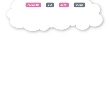
corneille
cid
acte
scène